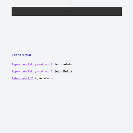
Son Yorumlar
Işportacılık yasak mı ?
için
admin
Işportacılık yasak mı ?
için
Melda
Işbu nasil ?
için
admin