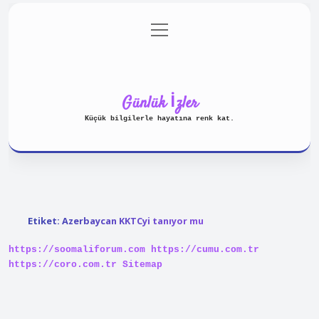
menüyü
Anasayfa
Gizlilik Politikası
aç
Yasal Uyarı
Hakkımızda
Günlük İzler
Küçük bilgilerle hayatına renk kat.
Etiket:
Azerbaycan KKTCyi tanıyor mu
https://soomaliforum.com
https://cumu.com.tr
https://coro.com.tr
Sitemap