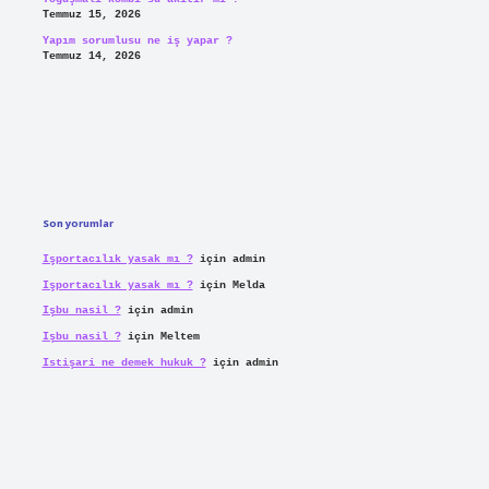
Temmuz 15, 2026
Yapım sorumlusu ne iş yapar ?
Temmuz 14, 2026
Son yorumlar
Işportacılık yasak mı ?
için
admin
Işportacılık yasak mı ?
için
Melda
Işbu nasil ?
için
admin
Işbu nasil ?
için
Meltem
Istişari ne demek hukuk ?
için
admin