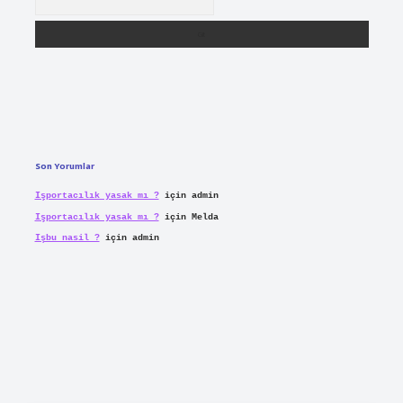
Son Yorumlar
Işportacılık yasak mı ?
için
admin
Işportacılık yasak mı ?
için
Melda
Işbu nasil ?
için
admin