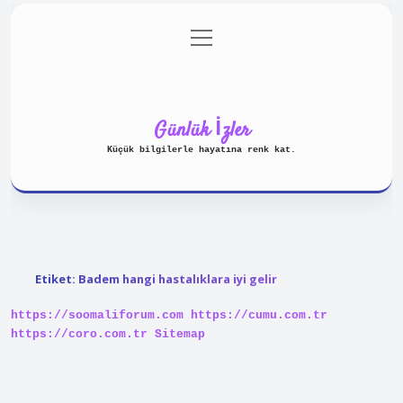
menüyü
Anasayfa
Gizlilik Politikası
aç
Yasal Uyarı
Hakkımızda
Günlük İzler
Küçük bilgilerle hayatına renk kat.
Etiket:
Badem hangi hastalıklara iyi gelir
https://soomaliforum.com
https://cumu.com.tr
https://coro.com.tr
Sitemap