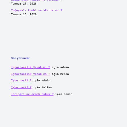
Temmuz 17, 2026
Yoğuşmalı kombi su akıtır mı ?
Temmuz 15, 2026
Son yorumlar
Işportacılık yasak mı ?
için
admin
Işportacılık yasak mı ?
için
Melda
Işbu nasil ?
için
admin
Işbu nasil ?
için
Meltem
Istişari ne demek hukuk ?
için
admin