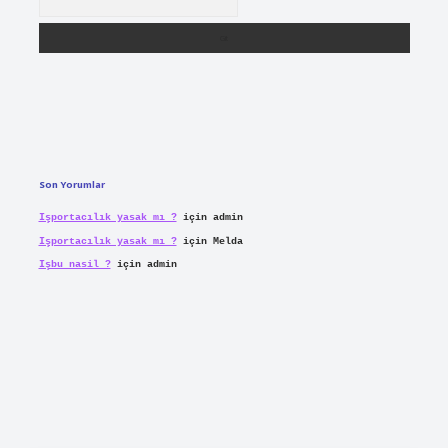
Son Yorumlar
Işportacılık yasak mı ?
için
admin
Işportacılık yasak mı ?
için
Melda
Işbu nasil ?
için
admin