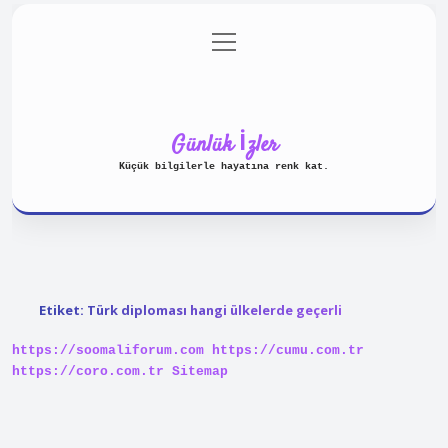
menüyü
Anasayfa
Gizlilik Politikası
aç
Yasal Uyarı
Hakkımızda
Günlük İzler
Küçük bilgilerle hayatına renk kat.
Etiket:
Türk diploması hangi ülkelerde geçerli
https://soomaliforum.com
https://cumu.com.tr
https://coro.com.tr
Sitemap