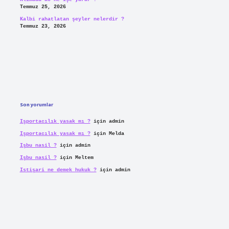
Temmuz 25, 2026
Kalbi rahatlatan şeyler nelerdir ?
Temmuz 23, 2026
Son yorumlar
Işportacılık yasak mı ?
için
admin
Işportacılık yasak mı ?
için
Melda
Işbu nasil ?
için
admin
Işbu nasil ?
için
Meltem
Istişari ne demek hukuk ?
için
admin