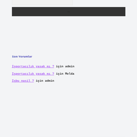
Son Yorumlar
Işportacılık yasak mı ?
için
admin
Işportacılık yasak mı ?
için
Melda
Işbu nasil ?
için
admin