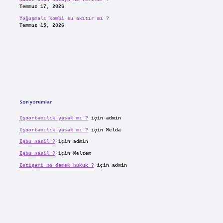
Temmuz 17, 2026
Yoğuşmalı kombi su akıtır mı ?
Temmuz 15, 2026
Son yorumlar
Işportacılık yasak mı ?
için
admin
Işportacılık yasak mı ?
için
Melda
Işbu nasil ?
için
admin
Işbu nasil ?
için
Meltem
Istişari ne demek hukuk ?
için
admin