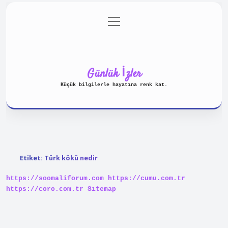
menüyü
Anasayfa
Gizlilik Politikası
aç
Yasal Uyarı
Hakkımızda
Günlük İzler
Küçük bilgilerle hayatına renk kat.
Etiket:
Türk kökü nedir
https://soomaliforum.com
https://cumu.com.tr
https://coro.com.tr
Sitemap