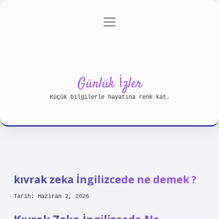
menüyü
Anasayfa
Gizlilik Politikası
aç
Yasal Uyarı
Hakkımızda
Günlük İzler
Küçük bilgilerle hayatına renk kat.
kıvrak zeka İngilizcede ne demek ?
Tarih: Haziran 2, 2026