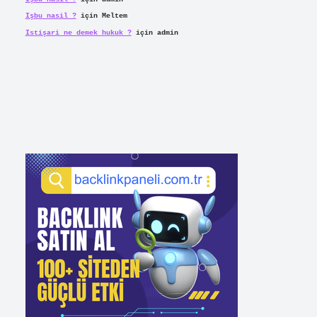
Işbu nasil ?
için
Meltem
Istişari ne demek hukuk ?
için
admin