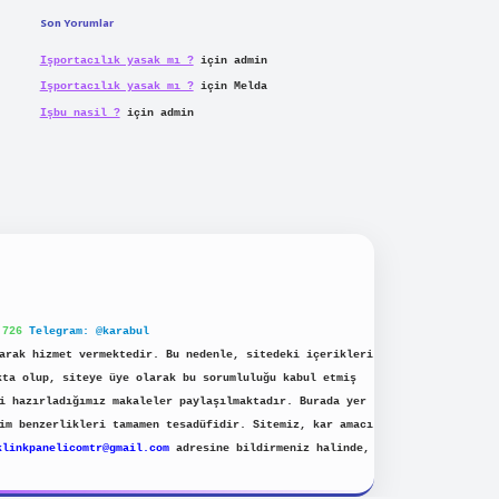
Son Yorumlar
Işportacılık yasak mı ?
için
admin
Işportacılık yasak mı ?
için
Melda
Işbu nasil ?
için
admin
 726
Telegram: @karabul
arak hizmet vermektedir. Bu nedenle, sitedeki içerikleri
kta olup, siteye üye olarak bu sorumluluğu kabul etmiş
i hazırladığımız makaleler paylaşılmaktadır. Burada yer
im benzerlikleri tamamen tesadüfidir. Sitemiz, kar amacı
klinkpanelicomtr@gmail.com
adresine bildirmeniz halinde,