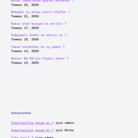
Kalbi rahatlatan şeyler nelerdir ?
Temmuz 23, 2026
Bebeğin iç ateşi nasıl ölçülür ?
Temmuz 21, 2026
Kabız olan kuzuya ne verilir ?
Temmuz 17, 2026
Yoğuşmalı kombi su akıtır mı ?
Temmuz 15, 2026
Yapım sorumlusu ne iş yapar ?
Temmuz 14, 2026
Köster Bd 50’nin fiyatı nedir ?
Temmuz 14, 2026
Son yorumlar
Işportacılık yasak mı ?
için
admin
Işportacılık yasak mı ?
için
Melda
Işbu nasil ?
için
admin