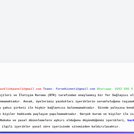
acklinkpaneli@gmail.com
Teams:
forumhizmeti@gmail.com
Whatsapp: 0262 606 0
jileri ve İletişim Kurumu (BTK) tarafından onaylanmış bir Yer Sağlayıcı ol
nmamaktadır. Ancak, üyelerimiz yazdıkları içeriklerin sorumluluğunu taşıma
a şahıs şirketi ile hiçbir bağlantısı bulunmamaktadır. Sitede yalnızca kend
e kişiler hakkında paylaşım yapılmamaktadır. Gerçek kurum ve kişiler ile is
 Hukuka ve yasal düzenlemelere aykırı olduğunu düşündüğünüz içerikleri,
bac
ilgili içerikler yasal süre içerisinde sitemizden kaldırılacaktır.