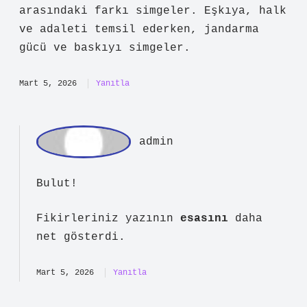
, aşkın bir göç olayı ve göçebe durumu
olarak ele alındığı bir şiirdir.
Şiirde, şairin çocukken ailesiyle
birlikte ait oldukları coğrafyadan
sürgün edilmesi ve anadilinden
koparılması anlatılmaktadır. Ayrıca,
şiirde jandarmadan nesir (düzyazı),
eşkıyadan ise türkü ve şiir olarak
bahsedilmesi , güç ve otorite ile halk
arasındaki farkı simgeler. Eşkıya, halk
ve adaleti temsil ederken, jandarma
gücü ve baskıyı simgeler.
Mart 5, 2026
Yanıtla
ad