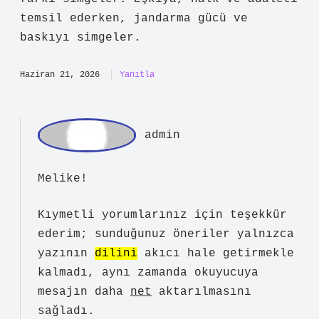
? anlatımı sade ve öğretici, fakat
özgün çıkarımlar sınırlı. Bu paragraf
Cemal Süreya’nın “Göçebe” şiiri , aşkın
bir göç olayı ve göçebe durumu olarak
ele alındığı bir şiirdir. Şiirde,
şairin çocukken ailesiyle birlikte ait
oldukları coğrafyadan sürgün edilmesi
ve anadilinden koparılması
anlatılmaktadır. Ayrıca, şiirde
jandarmadan nesir (düzyazı), eşkıyadan
ise türkü ve şiir olarak bahsedilmesi ,
güç ve otorite ile halk arasındaki
farkı simgeler. Eşkıya, halk ve adaleti
temsil ederken, jandarma gücü ve
baskıyı simgeler.
Haziran 21, 2026
Yanıtla