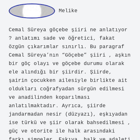
min
Bulut!
Fikirleriniz yazının
esasını
daha
net gösterdi.
Mart 5, 2026
Yanıtla
Me
like
Cemal Süreya göçebe şiiri ne anlatıyor