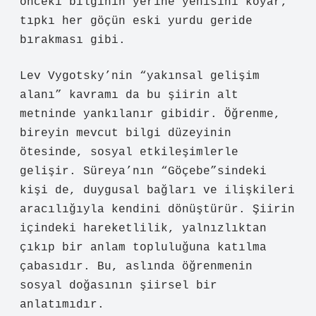
önceki bilginin yerine yenisini koyar,
tıpkı her göçün eski yurdu geride
bırakması gibi.
Lev Vygotsky’nin “yakınsal gelişim
alanı” kavramı da bu şiirin alt
metninde yankılanır gibidir. Öğrenme,
bireyin mevcut bilgi düzeyinin
ötesinde, sosyal etkileşimlerle
gelişir. Süreya’nın “Göçebe”sindeki
kişi de, duygusal bağları ve ilişkileri
aracılığıyla kendini dönüştürür. Şiirin
içindeki hareketlilik, yalnızlıktan
çıkıp bir anlam topluluğuna katılma
çabasıdır. Bu, aslında
öğrenmenin
sosyal doğasının
şiirsel bir
anlatımıdır.