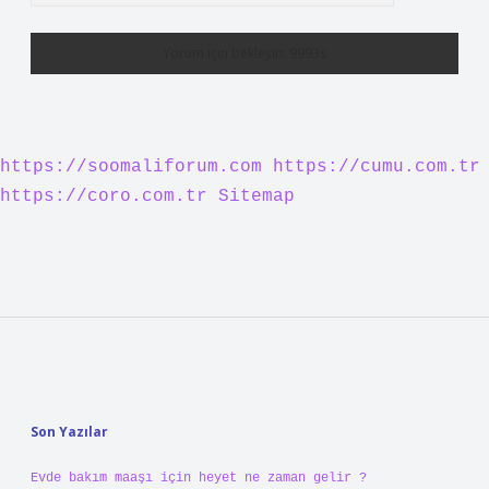
E-Posta*
Web Sitesi
Daha sonraki yorumlarımda kullanılması için adım, e-
posta adresim ve site adresim bu tarayıcıya kaydedilsin.
5 + 3 kaçtır?
*