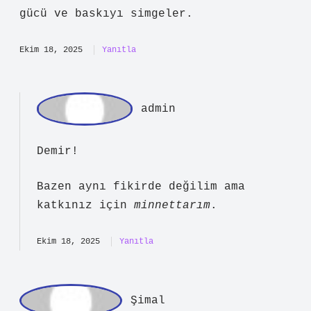
arasındaki farkı simgeler. Eşkıya, halk
ve adaleti temsil ederken, jandarma
gücü ve baskıyı simgeler.
Ekim 18, 2025
Yanıtla
ad
min
Demir!
Bazen aynı fikirde değilim ama
katkınız için
minnettarım
.
Ekim 18, 2025
Yanıtla