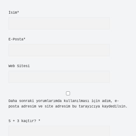
Bir yanıt yazın
E-posta adresiniz yayınlanmayacak.
Gerekli alanlar
*
ile
işaretlenmişlerdir
Yorum
İsim*