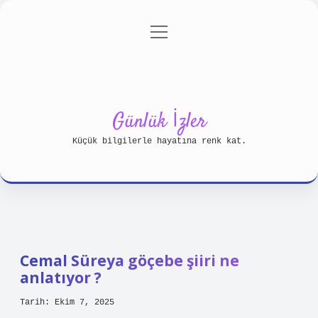
menüyü
Anasayfa
Gizlilik Politikası
aç
Yasal Uyarı
Hakkımızda
Günlük İzler
Küçük bilgilerle hayatına renk kat.
Cemal Süreya göçebe şiiri ne
anlatıyor ?
Tarih: Ekim 7, 2025