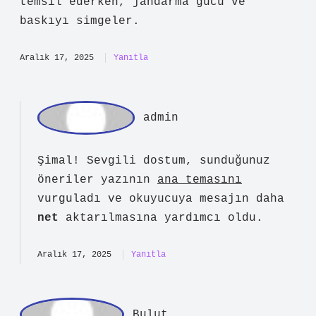
anlatılmaktadır. Ayrıca, şiirde
jandarmadan nesir (düzyazı), eşkıyadan
ise türkü ve şiir olarak bahsedilmesi ,
güç ve otorite ile halk arasındaki
farkı simgeler. Eşkıya, halk ve adaleti
temsil ederken, jandarma gücü ve
baskıyı simgeler.
Aralık 17, 2025
Yanıtla
ad
min
Şimal! Sevgili dostum, sunduğunuz
öneriler yazının
ana temasını