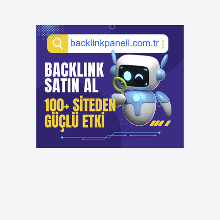
Son yorumlar
Işportacılık yasak mı ?
için
admin
Işportacılık yasak mı ?
için
Melda
Işbu nasil ?
için
admin
Işbu nasil ?
için
Meltem
Istişari ne demek hukuk ?
için
admin