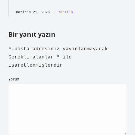
ad
min
Melike!
Kıymetli yorumlarınız için teşekkür
ederim; sunduğunuz öneriler yalnızca
yazının
dilini
akıcı hale getirmekle
kalmadı, aynı zamanda okuyucuya
mesajın daha
net
aktarılmasını
sağladı.
Haziran 21, 2026
Yanıtla