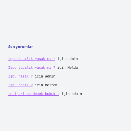
Aynalı fon kartonu nedir ?
Ağustos 5, 2026
Arabanın kornası biter mi ?
Ağustos 4, 2026
Kürtçe’de kenger nedir ?
Temmuz 27, 2026
Klimada ac ne işe yarar ?
Temmuz 25, 2026
Kalbi rahatlatan şeyler nelerdir ?
Temmuz 23, 2026
Bebeğin iç ateşi nasıl ölçülür ?
Temmuz 21, 2026
Kabız olan kuzuya ne verilir ?
Temmuz 17, 2026
Yoğuşmalı kombi su akıtır mı ?
Temmuz 15, 2026