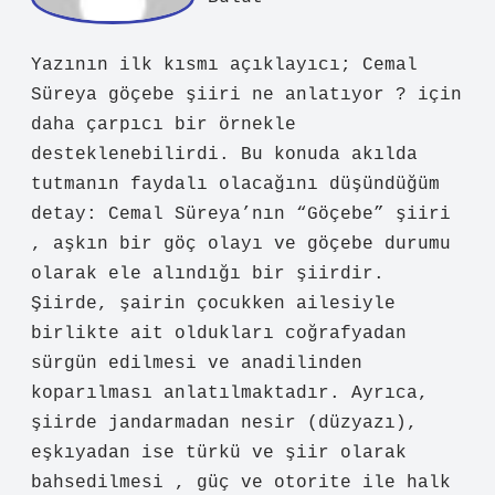
vurguladı ve okuyucuya mesajın daha
net
aktarılmasına yardımcı oldu.
Aralık 17, 2025
Yanıtla
Bu
lut
Yazının ilk kısmı açıklayıcı; Cemal
Süreya göçebe şiiri ne anlatıyor ? için
daha çarpıcı bir örnekle
desteklenebilirdi. Bu konuda akılda
tutmanın faydalı olacağını düşündüğüm
detay: Cemal Süreya’nın “Göçebe” şiiri