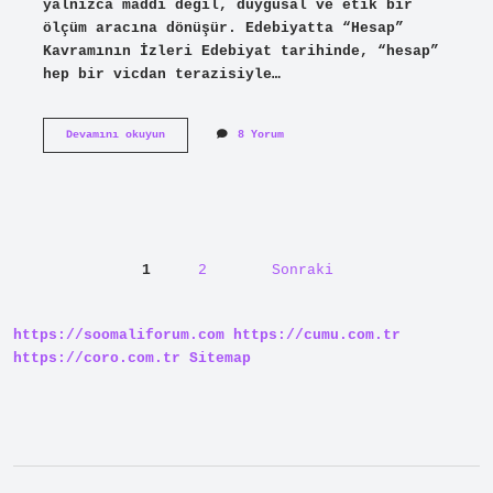
yalnızca maddi değil, duygusal ve etik bir
ölçüm aracına dönüşür. Edebiyatta “Hesap”
Kavramının İzleri Edebiyat tarihinde, “hesap”
hep bir vicdan terazisiyle…
Hesapçı
Devamını okuyun
8 Yorum
insan
ne
demek
?
Yazı
1
2
Sonraki
sayfalaması
https://soomaliforum.com
https://cumu.com.tr
https://coro.com.tr
Sitemap