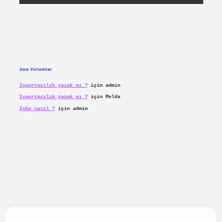
Son Yorumlar
Işportacılık yasak mı ?
için
admin
Işportacılık yasak mı ?
için
Melda
Işbu nasil ?
için
admin
piabellacasino