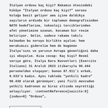
İtalyan ordusu kaç kişi? Rakamın ötesindeki
hikâye “İtalyan ordusu kaç kişi?” sorusu
kulağa basit geliyor ama içine daldıkça
sayıların ardında bir toplumun demografisinden
NATO hedeflerine, teknoloji tercihlerinden
afet yönetimine uzanan, kocaman bir resim
beliriyor. Gelin, sadece rakama takılı
kalmadan bu soruyu birlikte açalım; hem
merakımızı giderelim hem de bugünün
İtalya’sını ve yarının Avrupa güvenliğini daha
iyi okuyalım. Kısa cevap: Kaç kişi? Resmî
veriye göre, İtalya Kara Kuvvetleri (Esercito
Italiano) 31 Aralık 2023 itibarıyla 96.444
personelden oluşuyor; bunun 87.911’i erkek,
8.533’ü kadın. Aynı tabloda “yetkili kadro”
98.438 olarak görünüyor; yani fiilî mevcudun
yetkili kadronun az biraz altında seyrettiği
anlaşılıyor. :contentReference[oaicite:0]
{index=0} “Ordusu”…