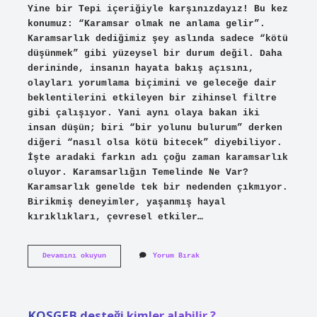
Yine bir Tepi içeriğiyle karşınızdayız! Bu kez
konumuz: “Karamsar olmak ne anlama gelir”.
Karamsarlık dediğimiz şey aslında sadece “kötü
düşünmek” gibi yüzeysel bir durum değil. Daha
derininde, insanın hayata bakış açısını,
olayları yorumlama biçimini ve geleceğe dair
beklentilerini etkileyen bir zihinsel filtre
gibi çalışıyor. Yani aynı olaya bakan iki
insan düşün; biri “bir yolunu bulurum” derken
diğeri “nasıl olsa kötü bitecek” diyebiliyor.
İşte aradaki farkın adı çoğu zaman karamsarlık
oluyor. Karamsarlığın Temelinde Ne Var?
Karamsarlık genelde tek bir nedenden çıkmıyor.
Birikmiş deneyimler, yaşanmış hayal
kırıklıkları, çevresel etkiler…
Karamsar
Devamını okuyun
Yorum Bırak
olmak
ne
anlama
gelir
?
KOSGEB desteği kimler alabilir ?