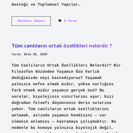
Desteği ve Toplumsal Yapılar…
KOSGEB
Devamını okuyun
8 Yorum
desteği
kimler
alabilir
?
Tüm canlıların ortak özellikleri nelerdir ?
Tarih: Ekim 30, 2025
Tüm Canlıların Ortak Özellikleri Nelerdir? Bir
Filozofun Gözünden Yaşamın Özü Varlık
dediğimizde neyi kastediyoruz? Yaşamak
yalnızca nefes almak mıdır, yoksa varlığını
fark etmek midir yaşamın gerçek özü? Bu
sorular, biyolojinin sınırlarını aşar; bizi
doğrudan felsefi düşüncenin derin sularına
çeker. Tüm canlıların ortak özelliklerini
anlamak, aslında yaşamın kendisini — var
olmanın anlamını — kavramaya çalışmaktır. Bu
nedenle bu konuya yalnızca biyolojik değil,