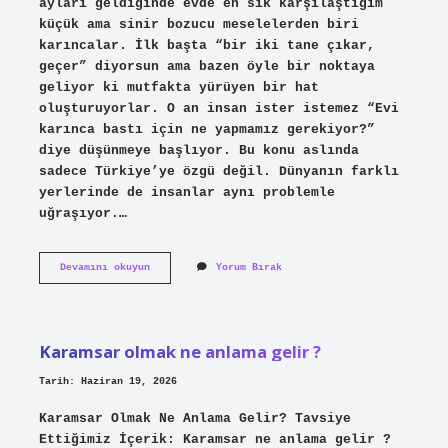
ayları geldiğinde evde en sık karşılaştığım
küçük ama sinir bozucu meselelerden biri
karıncalar. İlk başta “bir iki tane çıkar,
geçer” diyorsun ama bazen öyle bir noktaya
geliyor ki mutfakta yürüyen bir hat
oluşturuyorlar. O an insan ister istemez “Evi
karınca bastı için ne yapmamız gerekiyor?”
diye düşünmeye başlıyor. Bu konu aslında
sadece Türkiye’ye özgü değil. Dünyanın farklı
yerlerinde de insanlar aynı problemle
uğraşıyor.…
Evi
Devamını okuyun
Yorum Bırak
karınca
bastı
için
ne
yapmamız
Karamsar olmak ne anlama gelir ?
gerekiyor
?
Tarih: Haziran 19, 2026
Karamsar Olmak Ne Anlama Gelir? Tavsiye
Ettiğimiz İçerik: Karamsar ne anlama gelir ?