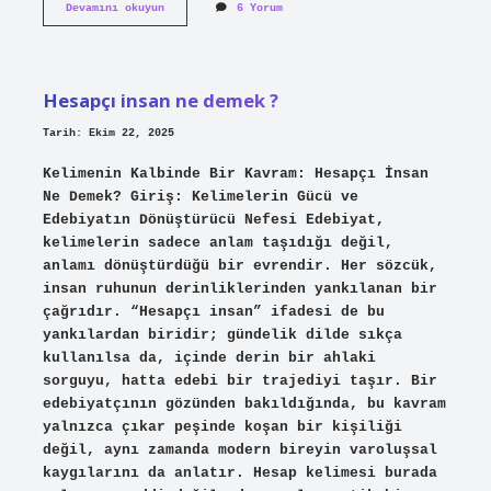
Italyan
Devamını okuyun
6 Yorum
ordusu
kaç
kişi
?
Hesapçı insan ne demek ?
Tarih: Ekim 22, 2025
Kelimenin Kalbinde Bir Kavram: Hesapçı İnsan
Ne Demek? Giriş: Kelimelerin Gücü ve
Edebiyatın Dönüştürücü Nefesi Edebiyat,
kelimelerin sadece anlam taşıdığı değil,
anlamı dönüştürdüğü bir evrendir. Her sözcük,
insan ruhunun derinliklerinden yankılanan bir
çağrıdır. “Hesapçı insan” ifadesi de bu
yankılardan biridir; gündelik dilde sıkça
kullanılsa da, içinde derin bir ahlaki
sorguyu, hatta edebi bir trajediyi taşır. Bir
edebiyatçının gözünden bakıldığında, bu kavram
yalnızca çıkar peşinde koşan bir kişiliği
değil, aynı zamanda modern bireyin varoluşsal
kaygılarını da anlatır. Hesap kelimesi burada