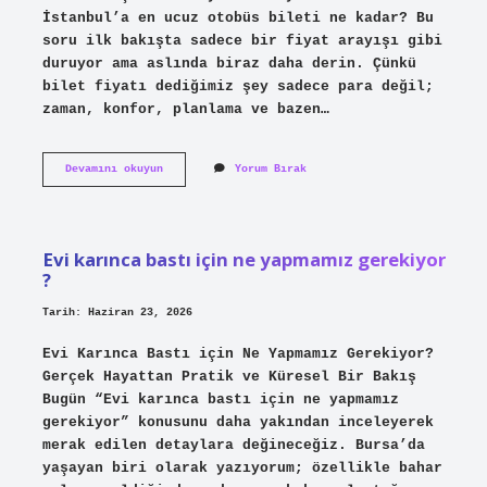
İstanbul’a en ucuz otobüs bileti ne kadar? Bu
soru ilk bakışta sadece bir fiyat arayışı gibi
duruyor ama aslında biraz daha derin. Çünkü
bilet fiyatı dediğimiz şey sadece para değil;
zaman, konfor, planlama ve bazen…
Kayseri’den
Devamını okuyun
Yorum Bırak
İstanbul’a
en
ucuz
otobüs
bileti
Evi karınca bastı için ne yapmamız gerekiyor
ne
?
kadar
?
Tarih: Haziran 23, 2026
Evi Karınca Bastı için Ne Yapmamız Gerekiyor?
Gerçek Hayattan Pratik ve Küresel Bir Bakış
Bugün “Evi karınca bastı için ne yapmamız
gerekiyor” konusunu daha yakından inceleyerek
merak edilen detaylara değineceğiz. Bursa’da
yaşayan biri olarak yazıyorum; özellikle bahar