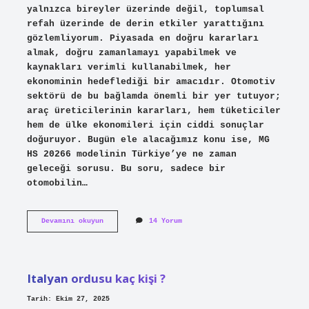
yalnızca bireyler üzerinde değil, toplumsal
refah üzerinde de derin etkiler yarattığını
gözlemliyorum. Piyasada en doğru kararları
almak, doğru zamanlamayı yapabilmek ve
kaynakları verimli kullanabilmek, her
ekonominin hedeflediği bir amacıdır. Otomotiv
sektörü de bu bağlamda önemli bir yer tutuyor;
araç üreticilerinin kararları, hem tüketiciler
hem de ülke ekonomileri için ciddi sonuçlar
doğuruyor. Bugün ele alacağımız konu ise, MG
HS 20266 modelinin Türkiye’ye ne zaman
geleceği sorusu. Bu soru, sadece bir
otomobilin…
MG
Devamını okuyun
14 Yorum
HS
20266
türkiyeye
ne
zaman
Italyan ordusu kaç kişi ?
gelecek
?
Tarih: Ekim 27, 2025