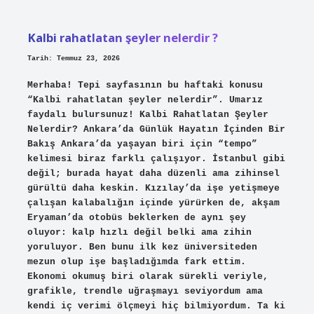
ilk
ismi
geçen
Kalbi rahatlatan şeyler nelerdir ?
tek
sahibi
kimdir
Tarih: Temmuz 23, 2026
?
Merhaba! Tepi sayfasının bu haftaki konusu
“Kalbi rahatlatan şeyler nelerdir”. Umarız
faydalı bulursunuz! Kalbi Rahatlatan Şeyler
Nelerdir? Ankara’da Günlük Hayatın İçinden Bir
Bakış Ankara’da yaşayan biri için “tempo”
kelimesi biraz farklı çalışıyor. İstanbul gibi
değil; burada hayat daha düzenli ama zihinsel
gürültü daha keskin. Kızılay’da işe yetişmeye
çalışan kalabalığın içinde yürürken de, akşam
Eryaman’da otobüs beklerken de aynı şey
oluyor: kalp hızlı değil belki ama zihin
yoruluyor. Ben bunu ilk kez üniversiteden
mezun olup işe başladığımda fark ettim.
Ekonomi okumuş biri olarak sürekli veriyle,
grafikle, trendle uğraşmayı seviyordum ama
kendi iç verimi ölçmeyi hiç bilmiyordum. Ta ki