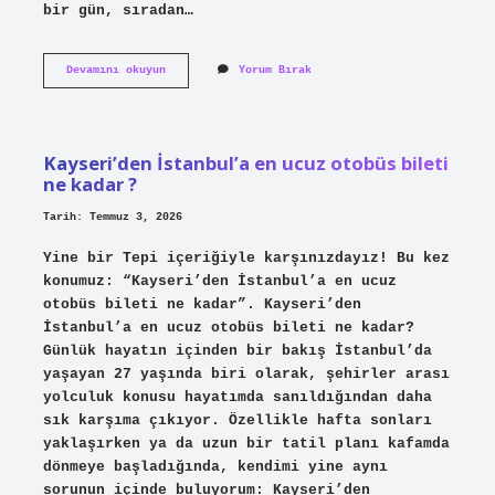
bir gün, sıradan…
Kalbi
Devamını okuyun
Yorum Bırak
rahatlatan
şeyler
nelerdir
?
Kayseri’den İstanbul’a en ucuz otobüs bileti
ne kadar ?
Tarih: Temmuz 3, 2026
Yine bir Tepi içeriğiyle karşınızdayız! Bu kez
konumuz: “Kayseri’den İstanbul’a en ucuz
otobüs bileti ne kadar”. Kayseri’den
İstanbul’a en ucuz otobüs bileti ne kadar?
Günlük hayatın içinden bir bakış İstanbul’da
yaşayan 27 yaşında biri olarak, şehirler arası
yolculuk konusu hayatımda sanıldığından daha
sık karşıma çıkıyor. Özellikle hafta sonları
yaklaşırken ya da uzun bir tatil planı kafamda
dönmeye başladığında, kendimi yine aynı
sorunun içinde buluyorum: Kayseri’den