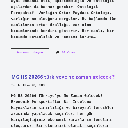
aynı zamanda etik, epistemolojik ve ontolojik
açılardan da bakmak gerekir. Ontolojik
Perspektif: Varlığın Ortak Paydası Ontoloji,
varlığın ne olduğunu sorgular. Bu bağlamda tüm
canlıların ortak özelliği, var olma
biçimlerinde kendini gösterir. Her canlı, bir
biçimde devamlılık ve kendini koruma…
Tüm
Devamını okuyun
14 Yorum
canlıların
ortak
özellikleri
nelerdir
?
MG HS 20266 türkiyeye ne zaman gelecek ?
Tarih: Ekim 28, 2025
MG HS 20266 Türkiye’ye Ne Zaman Gelecek?
Ekonomik Perspektiften Bir İnceleme
Kaynakların sınırlılığı ve bireysel tercihler
arasında yapılacak seçimler, her gün
karşılaştığımız ekonomik kararların temelini
oluşturur. Bir ekonomist olarak, seçimlerin