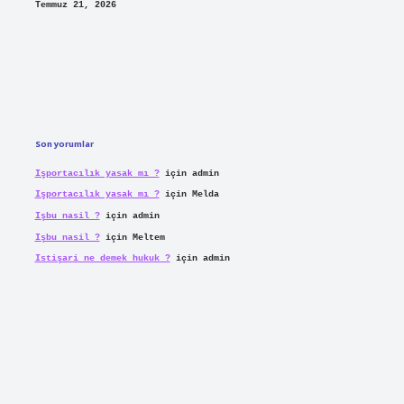
Temmuz 21, 2026
Son yorumlar
Işportacılık yasak mı ?
için
admin
Işportacılık yasak mı ?
için
Melda
Işbu nasil ?
için
admin
Işbu nasil ?
için
Meltem
Istişari ne demek hukuk ?
için
admin