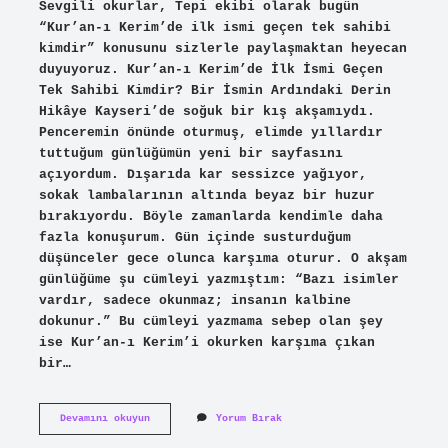
Sevgili okurlar, Tepi ekibi olarak bugün
“Kur’an-ı Kerim’de ilk ismi geçen tek sahibi
kimdir” konusunu sizlerle paylaşmaktan heyecan
duyuyoruz. Kur’an-ı Kerim’de İlk İsmi Geçen
Tek Sahibi Kimdir? Bir İsmin Ardındaki Derin
Hikâye Kayseri’de soğuk bir kış akşamıydı.
Penceremin önünde oturmuş, elimde yıllardır
tuttuğum günlüğümün yeni bir sayfasını
açıyordum. Dışarıda kar sessizce yağıyor,
sokak lambalarının altında beyaz bir huzur
bırakıyordu. Böyle zamanlarda kendimle daha
fazla konuşurum. Gün içinde susturduğum
düşünceler gece olunca karşıma oturur. O akşam
günlüğüme şu cümleyi yazmıştım: “Bazı isimler
vardır, sadece okunmaz; insanın kalbine
dokunur.” Bu cümleyi yazmama sebep olan şey
ise Kur’an-ı Kerim’i okurken karşıma çıkan
bir…
Kur’an-
Devamını okuyun
Yorum Bırak
ı
Kerim’de