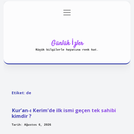
menüyü
Anasayfa
Gizlilik Politikası
aç
Yasal Uyarı
Hakkımızda
Günlük İzler
Küçük bilgilerle hayatına renk kat.
Etiket:
de
Kur’an-ı Kerim’de ilk ismi geçen tek sahibi
kimdir ?
Tarih: Ağustos 6, 2026