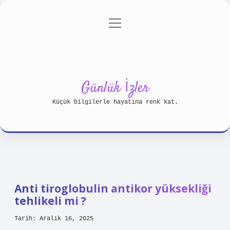
menüyü
Anasayfa
Gizlilik Politikası
aç
Yasal Uyarı
Hakkımızda
Günlük İzler
Küçük bilgilerle hayatına renk kat.
Anti tiroglobulin antikor yüksekliği
tehlikeli mi ?
Tarih: Aralık 16, 2025