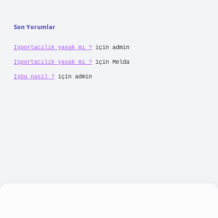
Son Yorumlar
Işportacılık yasak mı ?
için
admin
Işportacılık yasak mı ?
için
Melda
Işbu nasil ?
için
admin
no