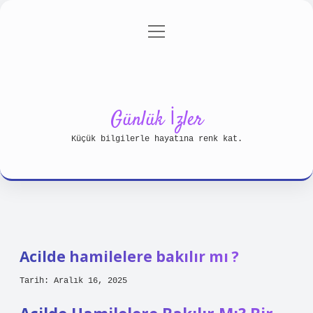
menüyü
Anasayfa
Gizlilik Politikası
aç
Yasal Uyarı
Hakkımızda
Günlük İzler
Küçük bilgilerle hayatına renk kat.
Acilde hamilelere bakılır mı ?
Tarih: Aralık 16, 2025