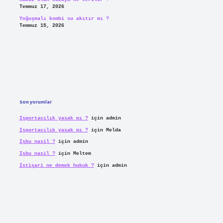
Temmuz 17, 2026
Yoğuşmalı kombi su akıtır mı ?
Temmuz 15, 2026
Son yorumlar
Işportacılık yasak mı ?
için
admin
Işportacılık yasak mı ?
için
Melda
Işbu nasil ?
için
admin
Işbu nasil ?
için
Meltem
Istişari ne demek hukuk ?
için
admin