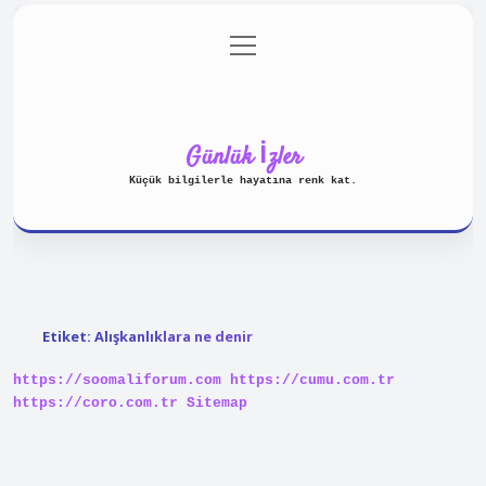
menüyü
Anasayfa
Gizlilik Politikası
aç
Yasal Uyarı
Hakkımızda
Günlük İzler
Küçük bilgilerle hayatına renk kat.
Etiket:
Alışkanlıklara ne denir
https://soomaliforum.com
https://cumu.com.tr
https://coro.com.tr
Sitemap