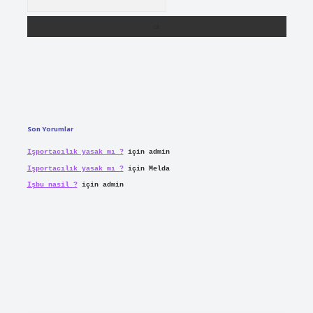
Son Yorumlar
Işportacılık yasak mı ?
için
admin
Işportacılık yasak mı ?
için
Melda
Işbu nasil ?
için
admin