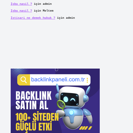
Işbu nasil ?
için
admin
Işbu nasil ?
için
Meltem
Istişari ne demek hukuk ?
için
admin