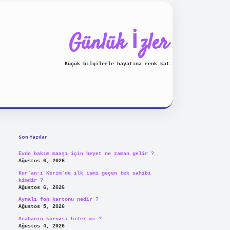
Günlük İzler
Küçük bilgilerle hayatına renk kat.
Sidebar
piabellacasino
Son Yazılar
Evde bakım maaşı için heyet ne zaman gelir ?
Ağustos 6, 2026
Kur’an-ı Kerim’de ilk ismi geçen tek sahibi
kimdir ?
Ağustos 6, 2026
Aynalı fon kartonu nedir ?
Ağustos 5, 2026
Arabanın kornası biter mi ?
Ağustos 4, 2026