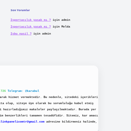
Son Yorumlar
Işportacılık yasak mı ?
için
admin
Işportacılık yasak mı ?
için
Melda
Işbu nasil ?
için
admin
 726
Telegram: @karabul
arak hizmet vermektedir. Bu nedenle, sitedeki içerikleri
kta olup, siteye üye olarak bu sorumluluğu kabul etmiş
i hazırladığımız makaleler paylaşılmaktadır. Burada yer
im benzerlikleri tamamen tesadüfidir. Sitemiz, kar amacı
klinkpanelicomtr@gmail.com
adresine bildirmeniz halinde,