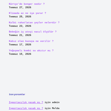
Kürtçe’de kenger nedir ?
Temmuz 27, 2026
Klimada ac ne işe yarar ?
Temmuz 25, 2026
Kalbi rahatlatan şeyler nelerdir ?
Temmuz 23, 2026
Bebeğin iç ateşi nasıl ölçülür ?
Temmuz 21, 2026
Kabız olan kuzuya ne verilir ?
Temmuz 17, 2026
Yoğuşmalı kombi su akıtır mı ?
Temmuz 15, 2026
Son yorumlar
Işportacılık yasak mı ?
için
admin
Işportacılık yasak mı ?
için
Melda