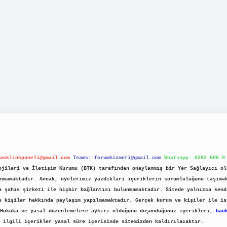
acklinkpaneli@gmail.com
Teams:
forumhizmeti@gmail.com
Whatsapp: 0262 606 0
jileri ve İletişim Kurumu (BTK) tarafından onaylanmış bir Yer Sağlayıcı ol
nmamaktadır. Ancak, üyelerimiz yazdıkları içeriklerin sorumluluğunu taşıma
a şahıs şirketi ile hiçbir bağlantısı bulunmamaktadır. Sitede yalnızca kend
e kişiler hakkında paylaşım yapılmamaktadır. Gerçek kurum ve kişiler ile is
 Hukuka ve yasal düzenlemelere aykırı olduğunu düşündüğünüz içerikleri,
bac
ilgili içerikler yasal süre içerisinde sitemizden kaldırılacaktır.