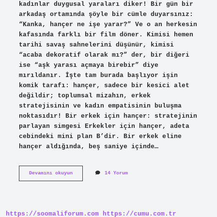
kadınlar duygusal yaraları diker! Bir gün bir
arkadaş ortamında şöyle bir cümle duyarsınız:
“Kanka, hançer ne işe yarar?” Ve o an herkesin
kafasında farklı bir film döner. Kimisi hemen
tarihi savaş sahnelerini düşünür, kimisi
“acaba dekoratif olarak mı?” der, bir diğeri
ise “aşk yarası açmaya birebir” diye
mırıldanır. İşte tam burada başlıyor işin
komik tarafı: hançer, sadece bir kesici alet
değildir; toplumsal mizahın, erkek
stratejisinin ve kadın empatisinin buluşma
noktasıdır! Bir erkek için hançer: stratejinin
parlayan simgesi Erkekler için hançer, adeta
cebindeki mini plan B’dir. Bir erkek eline
hançer aldığında, beş saniye içinde…
Hançer
Devamını okuyun
14 Yorum
ne
işe
yarar
?
https://soomaliforum.com
https://cumu.com.tr