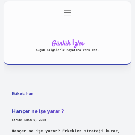
menüyü
Anasayfa
Gizlilik Politikası
aç
Yasal Uyarı
Hakkımızda
Günlük İzler
Küçük bilgilerle hayatına renk kat.
Etiket:
han
Hançer ne işe yarar ?
Tarih: Ekim 9, 2025
Hançer ne işe yarar? Erkekler strateji kurar,