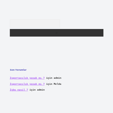
Arama
Son Yorumlar
Işportacılık yasak mı ?
için
admin
Işportacılık yasak mı ?
için
Melda
Işbu nasil ?
için
admin