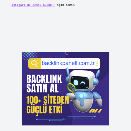
Istişari ne demek hukuk ?
için
admin