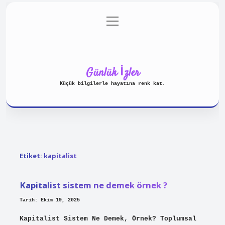
menüyü
Anasayfa
Gizlilik Politikası
aç
Yasal Uyarı
Hakkımızda
Günlük İzler
Küçük bilgilerle hayatına renk kat.
Etiket:
kapitalist
Kapitalist sistem ne demek örnek ?
Tarih: Ekim 19, 2025
Kapitalist Sistem Ne Demek, Örnek? Toplumsal