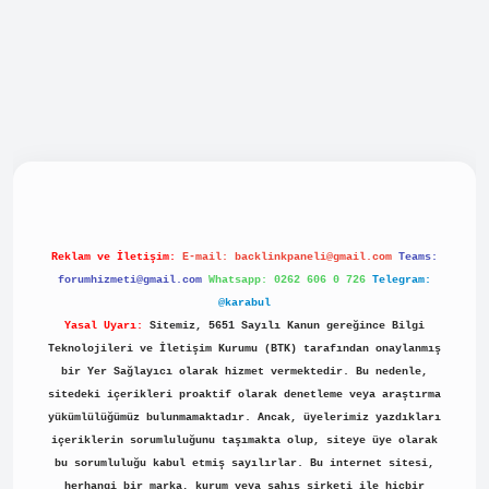
abellacasino
Reklam ve İletişim:
E-mail:
backlinkpaneli@gmail.com
Teams:
forumhizmeti@gmail.com
Whatsapp: 0262 606 0 726
Telegram:
@karabul
Yasal Uyarı:
Sitemiz, 5651 Sayılı Kanun gereğince Bilgi
Teknolojileri ve İletişim Kurumu (BTK) tarafından onaylanmış
bir Yer Sağlayıcı olarak hizmet vermektedir. Bu nedenle,
sitedeki içerikleri proaktif olarak denetleme veya araştırma
yükümlülüğümüz bulunmamaktadır. Ancak, üyelerimiz yazdıkları
içeriklerin sorumluluğunu taşımakta olup, siteye üye olarak
bu sorumluluğu kabul etmiş sayılırlar. Bu internet sitesi,
herhangi bir marka, kurum veya şahıs şirketi ile hiçbir