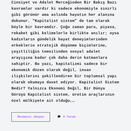
Cinsiyet ve Adalet Merceğinden Bir Bakış Bazı
kavramlar vardır ki sadece ekonomiyle sınırlı
gibi görünür ama aslında hayatın her alanına
dokunur. “Kapitalist sistem” de tam olarak
böyle bir kavramdır. Çoğu zaman para, piyasa,
rekabet gibi kelimelerle birlikte anılır; oysa
kadınların gündelik hayat deneyimlerinden
erkeklerin stratejik düşünme biçimlerine,
çeşitliliğin temsilinden sosyal adalet
arayışına kadar çok daha derin katmanlara
sahiptir. Bu yazı, kapitalizmi sadece bir
ekonomik düzen olarak değil, insan
ilişkilerini şekillendiren bir toplumsal yapı
olarak okumaya davet ediyor. Kapitalist Sistem
Nedir? Yalnızca Ekonomi Değil, Bir Dünya
Görüşü Kapitalist sistem, üretim araçlarının
özel mülkiyete ait olduğu,…
Kapitalist
Devamını okuyun
6 Yorum
sistem
ne
demek