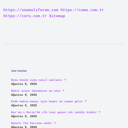
örnek
?
https://soomaliforum.com
https://cumu.com.tr
https://coro.com.tr
Sitemap
Sidebar
Son Yazılar
Kuzu kemik suyu nasıl saklanır ?
Ağustos 8, 2026
Nakit avans ödenmezse ne olur ?
Ağustos 8, 2026
Evde bakım maaşı için heyet ne zaman gelir ?
Ağustos 6, 2026
Kur’an-ı Kerim’de ilk ismi geçen tek sahibi kimdir ?
Ağustos 6, 2026
Aynalı fon kartonu nedir ?
Ağustos 5, 2026