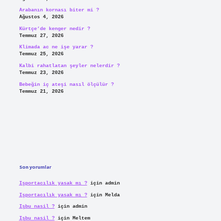
Arabanın kornası biter mi ?
Ağustos 4, 2026
Kürtçe’de kenger nedir ?
Temmuz 27, 2026
Klimada ac ne işe yarar ?
Temmuz 25, 2026
Kalbi rahatlatan şeyler nelerdir ?
Temmuz 23, 2026
Bebeğin iç ateşi nasıl ölçülür ?
Temmuz 21, 2026
Son yorumlar
Işportacılık yasak mı ?
için
admin
Işportacılık yasak mı ?
için
Melda
Işbu nasil ?
için
admin
Işbu nasil ?
için
Meltem