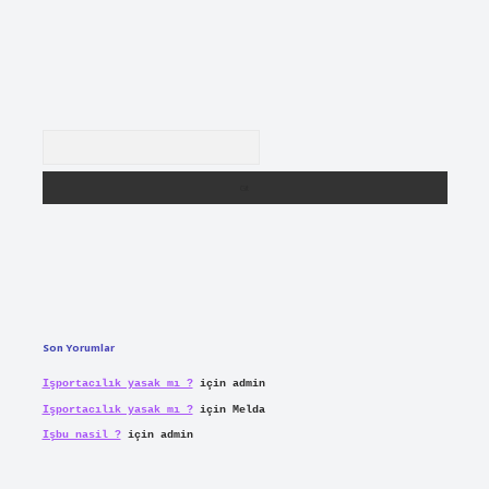
Arama
Son Yorumlar
Işportacılık yasak mı ?
için
admin
Işportacılık yasak mı ?
için
Melda
Işbu nasil ?
için
admin