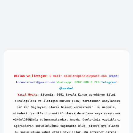
abellacasino
Reklam ve İletişim:
E-mail:
backlinkpaneli@gmail.com
Teams:
forumhizmeti@gmail.com
Whatsapp: 0262 606 0 726
Telegram:
@karabul
Yasal Uyarı:
Sitemiz, 5651 Sayılı Kanun gereğince Bilgi
Teknolojileri ve İletişim Kurumu (BTK) tarafından onaylanmış
bir Yer Sağlayıcı olarak hizmet vermektedir. Bu nedenle,
sitedeki içerikleri proaktif olarak denetleme veya araştırma
yükümlülüğümüz bulunmamaktadır. Ancak, üyelerimiz yazdıkları
içeriklerin sorumluluğunu taşımakta olup, siteye üye olarak
bu sorumluluğu kabul etmiş sayılırlar. Bu internet sitesi,