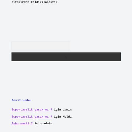
sitemizden kaldırılacaktır.
Arama
Son Yorumlar
Işportacılık yasak mı ?
için
admin
Işportacılık yasak mı ?
için
Melda
Işbu nasil ?
için
admin