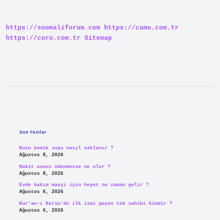
yapılır
neler
yapılmaz
https://soomaliforum.com
https://cumu.com.tr
?
https://coro.com.tr
Sitemap
Sidebar
Son Yazılar
Kuzu kemik suyu nasıl saklanır ?
Ağustos 8, 2026
Nakit avans ödenmezse ne olur ?
Ağustos 8, 2026
Evde bakım maaşı için heyet ne zaman gelir ?
Ağustos 6, 2026
Kur’an-ı Kerim’de ilk ismi geçen tek sahibi kimdir ?
Ağustos 6, 2026