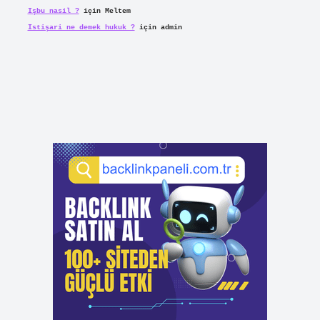
Işbu nasil ?
için
Meltem
Istişari ne demek hukuk ?
için
admin