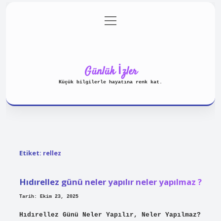
menüyü
Anasayfa
Gizlilik Politikası
aç
Yasal Uyarı
Hakkımızda
Günlük İzler
Küçük bilgilerle hayatına renk kat.
Etiket:
rellez
Hıdırellez günü neler yapılır neler yapılmaz ?
Tarih: Ekim 23, 2025
Hıdırellez Günü Neler Yapılır, Neler Yapılmaz?