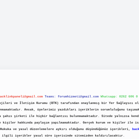
acklinkpaneli@gmail.com
Teams:
forumhizmeti@gmail.com
Whatsapp: 0262 606 0
jileri ve İletişim Kurumu (BTK) tarafından onaylanmış bir Yer Sağlayıcı ol
nmamaktadır. Ancak, üyelerimiz yazdıkları içeriklerin sorumluluğunu taşıma
a şahıs şirketi ile hiçbir bağlantısı bulunmamaktadır. Sitede yalnızca kend
e kişiler hakkında paylaşım yapılmamaktadır. Gerçek kurum ve kişiler ile is
 Hukuka ve yasal düzenlemelere aykırı olduğunu düşündüğünüz içerikleri,
bac
ilgili içerikler yasal süre içerisinde sitemizden kaldırılacaktır.