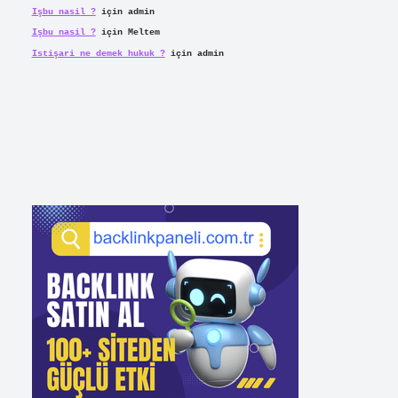
Işbu nasil ?
için
admin
Işbu nasil ?
için
Meltem
Istişari ne demek hukuk ?
için
admin