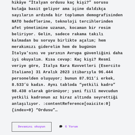
hikâye “İtalyan ordusu kaç kişi?” sorusu
kulağa basit geliyor ama içine daldıkça
sayıların ardında bir toplumun demografisinden
NATO hedeflerine, teknoloji tercihlerinden
afet yönetimine uzanan, kocaman bir resim
beliriyor. Gelin, sadece rakama takılı
kalmadan bu soruyu birlikte açalım; hem
merakımızı giderelim hem de bugünün
İtalya’sını ve yarının Avrupa güvenliğini daha
iyi okuyalım. Kısa cevap: Kaç kişi? Resmî
veriye göre, İtalya Kara Kuvvetleri (Esercito
Italiano) 31 Aralık 2023 itibarıyla 96.444
personelden oluşuyor; bunun 87.911’i erkek,
8.533’ü kadın. Aynı tabloda “yetkili kadro”
98.438 olarak görünüyor; yani fiilî mevcudun
yetkili kadronun az biraz altında seyrettiği
anlaşılıyor. :contentReference[oaicite:0]
{index=0} “Ordusu”…
Italyan
Devamını okuyun
6 Yorum
ordusu
kaç