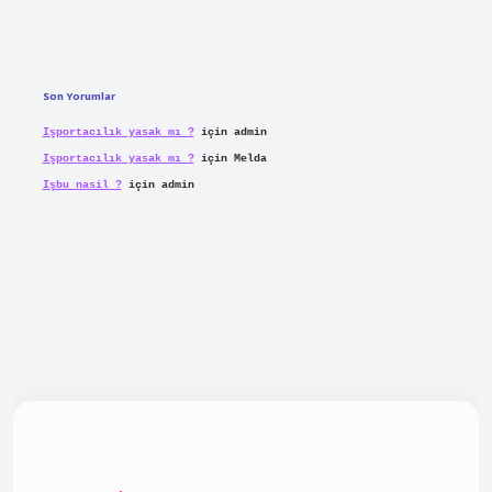
Son Yorumlar
Işportacılık yasak mı ?
için
admin
Işportacılık yasak mı ?
için
Melda
Işbu nasil ?
için
admin
ellacasino