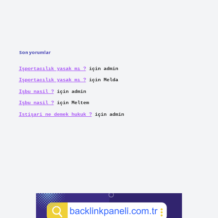
Son yorumlar
Işportacılık yasak mı ?
için
admin
Işportacılık yasak mı ?
için
Melda
Işbu nasil ?
için
admin
Işbu nasil ?
için
Meltem
Istişari ne demek hukuk ?
için
admin