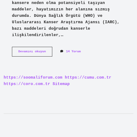
kansere neden olma potansiyeli taşıyan
maddeler, hayatımızın her alanına sızmış
durumda. Dünya Sağlık Örgütü (WHO) ve
Uluslararası Kanser Araştırma Ajansı (IARC),
bazı maddeleri doğrudan kanserle
ilişkilendirilenler,…
Günlük
Devamını okuyun
14 Yorum
hayatta
kullandığımız
kanser
yapıcı
maddeler
https://soomaliforum.com
https://cumu.com.tr
nelerdir
?
https://coro.com.tr
Sitemap
Sidebar