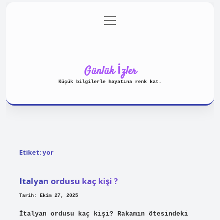
menüyü
Anasayfa
Gizlilik Politikası
aç
Yasal Uyarı
Hakkımızda
Günlük İzler
Küçük bilgilerle hayatına renk kat.
Etiket:
yor
Italyan ordusu kaç kişi ?
Tarih: Ekim 27, 2025
İtalyan ordusu kaç kişi? Rakamın ötesindeki