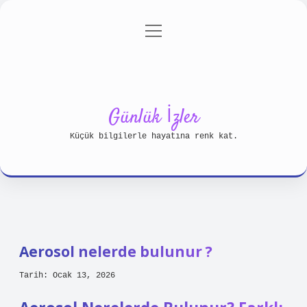
menüyü
Anasayfa
Gizlilik Politikası
aç
Yasal Uyarı
Hakkımızda
Günlük İzler
Küçük bilgilerle hayatına renk kat.
Aerosol nelerde bulunur ?
Tarih: Ocak 13, 2026