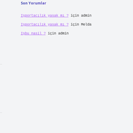
Son Yorumlar
Işportacılık yasak mı ?
için
admin
Işportacılık yasak mı ?
için
Melda
Işbu nasil ?
için
admin