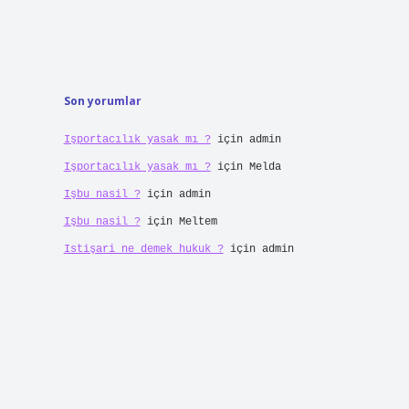
Son yorumlar
Işportacılık yasak mı ?
için
admin
Işportacılık yasak mı ?
için
Melda
Işbu nasil ?
için
admin
Işbu nasil ?
için
Meltem
Istişari ne demek hukuk ?
için
admin