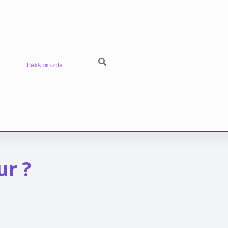
ı
Hakkımızda
ur ?