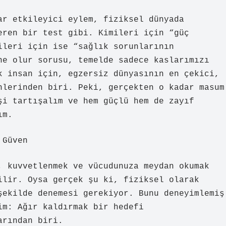
ar etkileyici eylem, fiziksel dünyada
eren bir test gibi. Kimileri için “güç
ileri için ise “sağlık sorunlarının
ne olur sorusu, temelde sadece kaslarımızı
k insan için, egzersiz dünyasının en çekici,
nlerinden biri. Peki, gerçekten o kadar masum
şi tartışalım ve hem güçlü hem de zayıf
ım.
 Güven
, kuvvetlenmek ve vücudunuza meydan okumak
ilir. Oysa gerçek şu ki, fiziksel olarak
şekilde denemesi gerekiyor. Bunu deneyimlemiş
im: Ağır kaldırmak bir hedefi
arından biri.