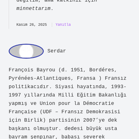
değilim, ama katkınız için
minnettarım
.
Kasım 26, 2025
Yanıtla
Serdar
François Bayrou (d. 1951, Bordéres,
Pyrénées-Atlantiques, Fransa ) Fransız
politikacıdır. Siyasi hayatında, 1993-
1997 yıllarında Milli Eğitim Bakanlığı
yapmış ve Union pour la Démocratie
Française (UDF – Fransız Demokrasisi
için Birlik) partisinin 2007’ye dek
başkanı olmuştur. dedesi büyük usta
bayram şenpınar, babası severek