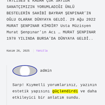
TATLISES’E KADAR ÇOK SAYIDA
SANATÇIMIZIN YORUMLADIĞI ÜNLÜ
BESTELERİN SAHİBİ BAYRAM ŞENPINAR’IN
OĞLU OLARAK DÜNYAYA GELDİ. 29 Ağu 2022
MURAT ŞENPINAR KİMDİR? Usta Müzisyen
Murat Şenpınar’ın Acı … MURAT ŞENPINAR
1978 YILINDA BURSA’DA DÜNYAYA GELDİ..
Kasım 26, 2025
Yanıtla
admin
Sarp! Kıymetli yorumlarınız, yazının
estetik yapısını
güçlendirdi
ve daha
etkileyici
bir anlatım sundu.