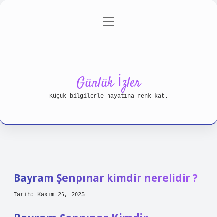
menüyü
Anasayfa
Gizlilik Politikası
aç
Yasal Uyarı
Hakkımızda
Günlük İzler
Küçük bilgilerle hayatına renk kat.
Bayram Şenpınar kimdir nerelidir ?
Tarih: Kasım 26, 2025