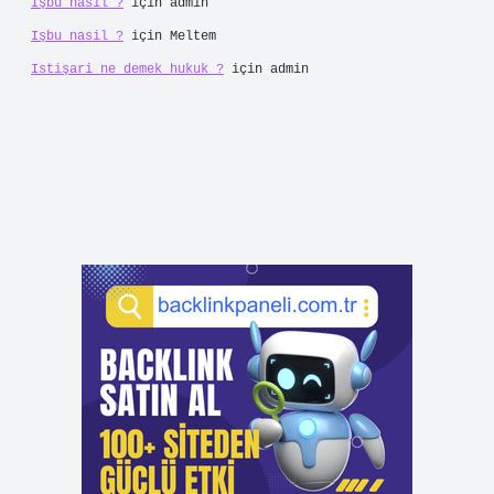
Işbu nasil ?
için
admin
Işbu nasil ?
için
Meltem
Istişari ne demek hukuk ?
için
admin