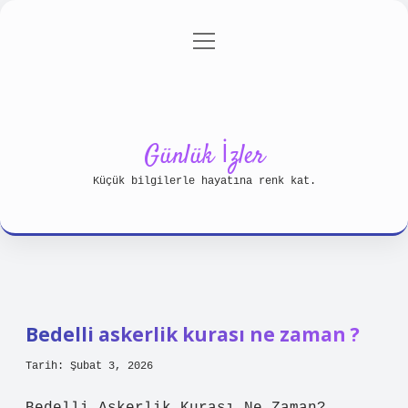
menüyü
Anasayfa
Gizlilik Politikası
aç
Yasal Uyarı
Hakkımızda
Günlük İzler
Küçük bilgilerle hayatına renk kat.
Bedelli askerlik kurası ne zaman ?
Tarih: Şubat 3, 2026