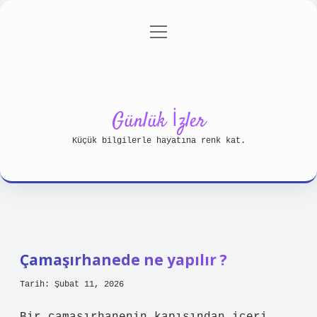
menüyü
Anasayfa
Gizlilik Politikası
aç
Yasal Uyarı
Hakkımızda
Günlük İzler
Küçük bilgilerle hayatına renk kat.
Çamaşırhanede ne yapılır ?
Tarih: Şubat 11, 2026