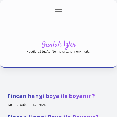
menüyü
Anasayfa
Gizlilik Politikası
aç
Yasal Uyarı
Hakkımızda
Günlük İzler
Küçük bilgilerle hayatına renk kat.
Fincan hangi boya ile boyanır ?
Tarih: Şubat 16, 2026