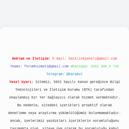
bellacasino
Reklam ve İletişim:
E-mail:
backlinkpaneli@gmail.com
Teams:
forumhizmeti@gmail.com
Whatsapp: 0262 606 0 726
Telegram: @karabul
Yasal Uyarı:
Sitemiz, 5651 Sayılı Kanun gereğince Bilgi
Teknolojileri ve İletişim Kurumu (BTK) tarafından
onaylanmış bir Yer Sağlayıcı olarak hizmet vermektedir.
Bu nedenle, sitedeki içerikleri proaktif olarak
denetleme veya araştırma yükümlülüğümüz bulunmamaktadır.
Ancak, üyelerimiz yazdıkları içeriklerin sorumluluğunu
taşımakta olup, siteye üye olarak bu sorumluluğu kabul