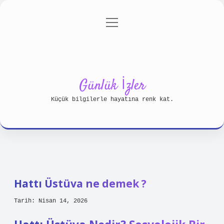
menüyü
Anasayfa
Gizlilik Politikası
aç
Yasal Uyarı
Hakkımızda
Günlük İzler
Küçük bilgilerle hayatına renk kat.
Hattı Üstüva ne demek ?
Tarih: Nisan 14, 2026