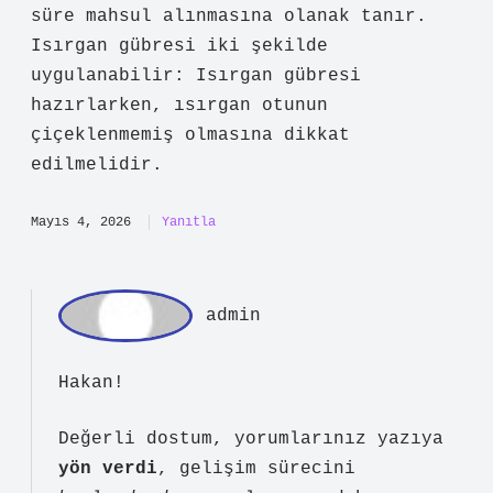
kan
Metnin dili anlaşılır; Isırgan gübresi
nedir ? için kullanılan örnekler daha
çarpıcı olabilirdi. Bu bilgiye küçük
bir çerçeve daha eklenebilir: Isırgan
gübresi , ısırgan otu kullanılarak
hazırlanan ve bitkilere besin değeri
sağlayan doğal bir gübredir. Isırgan
gübresi, yüksek miktarda azot, potasyum
ve demir içerir. Bu sayede bitkilerde
kök gelişimini hızlandırır, yapraklarda
canlılık ve direnç sağlar. Doğru
uygulandığında, domates ve salatalık
gibi sebzelerde gözle görülür büyüme
sağlayabilir ve sezon boyunca daha uzun
süre mahsul alınmasına olanak tanır.