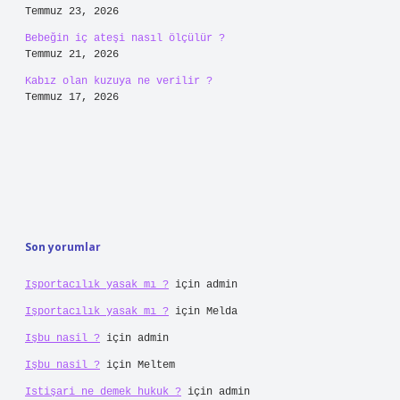
https://soomaliforum.com
https://cumu.com.tr
https://coro.com.tr
Sitemap
Sidebar
Son Yazılar
Nakit avans ödenmezse ne olur ?
Ağustos 8, 2026
Evde bakım maaşı için heyet ne zaman gelir ?
Ağustos 6, 2026
Kur’an-ı Kerim’de ilk ismi geçen tek sahibi kimdir ?
Ağustos 6, 2026