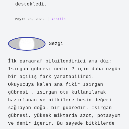
besin değeri sağlayan doğal bir
gübredir. Isırgan gübresi, yüksek
miktarda azot, potasyum ve demir
içerir. Bu sayede bitkilerde kök
gelişimini hızlandırır, yapraklarda
canlılık ve direnç sağlar. Doğru
uygulandığında, domates ve salatalık
gibi sebzelerde gözle görülür büyüme
sağlayabilir ve sezon boyunca daha uzun
süre mahsul alınmasına olanak tanır.
Mayıs 23, 2026
Yanıtla
ad