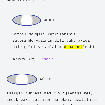
uygulanabilir: Isırgan gübresi
hazırlarken, ısırgan otunun
çiçeklenmemiş olmasına dikkat
edilmelidir.
Kasım 22, 2025
Yanıtla
ad
min
Defne! Sevgili katkılarınız
sayesinde yazının dili
daha akıcı
hale geldi ve anlatım
daha net
leşti.
Kasım 22, 2025
Yanıtla