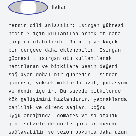
ad
min
Suna! Görüşleriniz, yazıya yalnızca
derinlik
katmakla kalmadı, aynı
zamanda
daha okunabilir
bir yapı
kazandırdı.
Mart 16, 2026
Yanıtla
Ha