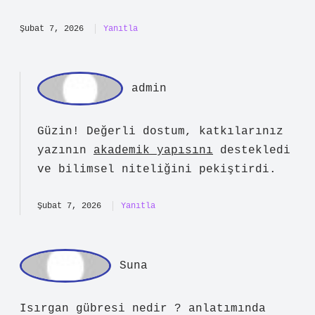
uygulandığında, domates ve salatalık
gibi sebzelerde gözle görülür büyüme
sağlayabilir ve sezon boyunca daha uzun
süre mahsul alınmasına olanak tanır.
Isırgan gübresi iki şekilde
uygulanabilir: Isırgan gübresi
hazırlarken, ısırgan otunun
çiçeklenmemiş olmasına dikkat
edilmelidir.
Şubat 7, 2026
Yanıtla
ad
min