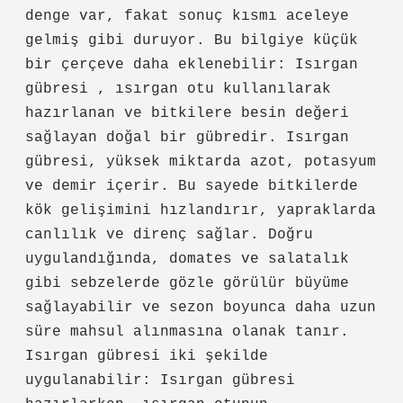
Güzin! Değerli dostum, katkılarınız
yazının
akademik yapısını
destekledi
ve
bilimsel niteliğini
pekiştirdi.
Şubat 7, 2026
Yanıtla
Su
na
Isırgan gübresi nedir ? anlatımında
denge var, fakat sonuç kısmı aceleye
gelmiş gibi duruyor. Bu bilgiye küçük
bir çerçeve daha eklenebilir: Isırgan
gübresi , ısırgan otu kullanılarak