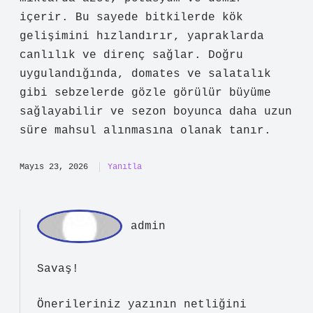
yön verdi
, gelişim sürecini
hızlandırdı
ve çalışmayı daha
nitelikli
bir hale getirdi.
Mayıs 4, 2026
Yanıtla
Sa
vaş
Yazının ilk kısmı açıklayıcı; Isırgan
gübresi nedir ? için daha çarpıcı bir
örnekle desteklenebilirdi. Daha önce
denk geldiğim bir durumda şöyle
olmuştu: Isırgan gübresi , ısırgan otu
kullanılarak hazırlanan ve bitkilere