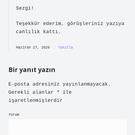
Okuyucuya kalan ana fikir Isırgan
gübresi , ısırgan otu kullanılarak
hazırlanan ve bitkilere besin değeri
sağlayan doğal bir gübredir. Isırgan
gübresi, yüksek miktarda azot, potasyum
ve demir içerir. Bu sayede bitkilerde
kök gelişimini hızlandırır, yapraklarda
canlılık ve direnç sağlar. Doğru
uygulandığında, domates ve salatalık
gibi sebzelerde gözle görülür büyüme
sağlayabilir ve sezon boyunca daha uzun
süre mahsul alınmasına olanak tanır.
Isırgan gübresi iki şekilde
uygulanabilir: Isırgan gübresi
hazırlarken, ısırgan otunun
çiçeklenmemiş olmasına dikkat