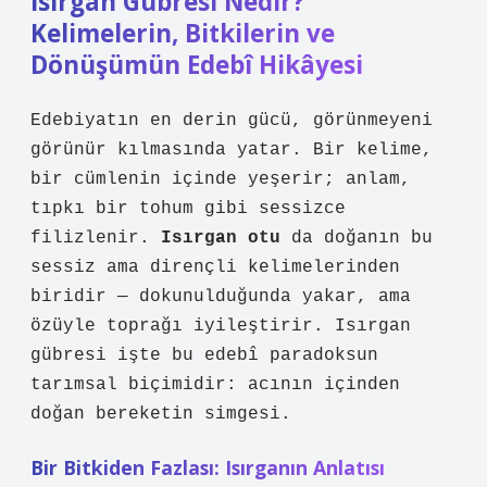
Isırgan Gübresi Nedir?
Kelimelerin, Bitkilerin ve
Dönüşümün Edebî Hikâyesi
Edebiyatın en derin gücü, görünmeyeni
görünür kılmasında yatar. Bir kelime,
bir cümlenin içinde yeşerir; anlam,
tıpkı bir tohum gibi sessizce
filizlenir.
Isırgan otu
da doğanın bu
sessiz ama dirençli kelimelerinden
biridir — dokunulduğunda yakar, ama
özüyle toprağı iyileştirir.
Isırgan
gübresi
işte bu edebî paradoksun
tarımsal biçimidir: acının içinden
doğan bereketin simgesi.
Bir Bitkiden Fazlası: Isırganın Anlatısı