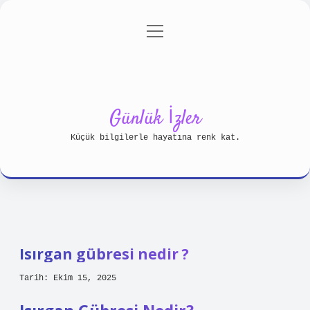
menüyü
Anasayfa
Gizlilik Politikası
aç
Yasal Uyarı
Hakkımızda
Günlük İzler
Küçük bilgilerle hayatına renk kat.
Isırgan gübresi nedir ?
Tarih: Ekim 15, 2025