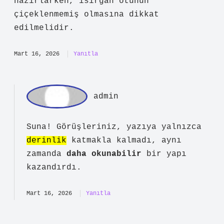
hazırlanan ve bitkilere besin değeri
sağlayan doğal bir gübredir. Isırgan
gübresi, yüksek miktarda azot, potasyum
ve demir içerir. Bu sayede bitkilerde
kök gelişimini hızlandırır, yapraklarda
canlılık ve direnç sağlar. Doğru
uygulandığında, domates ve salatalık
gibi sebzelerde gözle görülür büyüme
sağlayabilir ve sezon boyunca daha uzun
süre mahsul alınmasına olanak tanır.
Isırgan gübresi iki şekilde
uygulanabilir: Isırgan gübresi
hazırlarken, ısırgan otunun
çiçeklenmemiş olmasına dikkat
edilmelidir.
Mart 16, 2026
Yanıtla