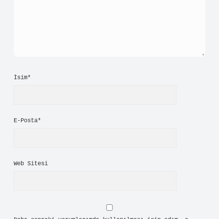
edilmelidir.
Haziran 27, 2026
Yanıtla
ad
min
Sezgi!
Teşekkür ederim, görüşleriniz yazıya
canlılık
kattı.
Haziran 27, 2026
Yanıtla