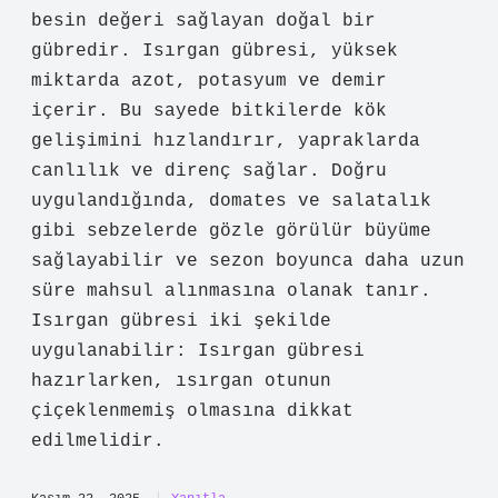
Yazı bilgilendirici bir çizgide
ilerliyor; Isırgan gübresi nedir ? için
daha fazla örnek faydalı olurdu. Bu
paragraf Isırgan gübresi , ısırgan otu
kullanılarak hazırlanan ve bitkilere
besin değeri sağlayan doğal bir
gübredir. Isırgan gübresi, yüksek
miktarda azot, potasyum ve demir
içerir. Bu sayede bitkilerde kök
gelişimini hızlandırır, yapraklarda
canlılık ve direnç sağlar. Doğru
uygulandığında, domates ve salatalık
gibi sebzelerde gözle görülür büyüme
sağlayabilir ve sezon boyunca daha uzun
süre mahsul alınmasına olanak tanır.
Isırgan gübresi iki şekilde