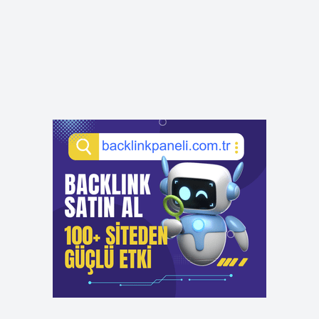
Aynalı fon kartonu nedir ?
Ağustos 5, 2026
Arabanın kornası biter mi ?
Ağustos 4, 2026
Kürtçe’de kenger nedir ?
Temmuz 27, 2026
Klimada ac ne işe yarar ?
Temmuz 25, 2026
Kalbi rahatlatan şeyler nelerdir ?
Temmuz 23, 2026
Bebeğin iç ateşi nasıl ölçülür ?
Temmuz 21, 2026
Kabız olan kuzuya ne verilir ?
Temmuz 17, 2026