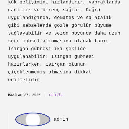
min
Savaş!
Önerileriniz yazının
netliğini
destekledi.
Mayıs 23, 2026
Yanıtla
Se
zgi
İlk paragraf bilgilendirici ama düz;
Isırgan gübresi nedir ? için daha özgün
bir açılış fark yaratabilirdi.