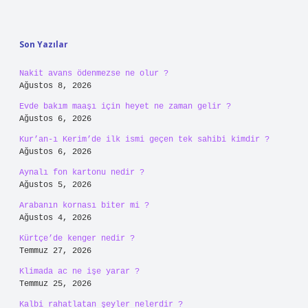
E-Posta*
Web Sitesi
Daha sonraki yorumlarımda kullanılması için adım, e-
posta adresim ve site adresim bu tarayıcıya kaydedilsin.
9 - 5 kaçtır?
*