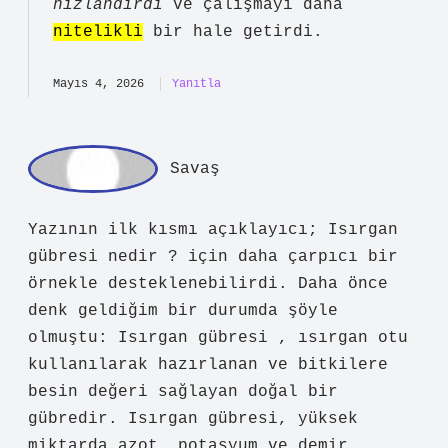
Isırgan gübresi iki şekilde
uygulanabilir: Isırgan gübresi
hazırlarken, ısırgan otunun
çiçeklenmemiş olmasına dikkat
edilmelidir.
Mayıs 4, 2026
Yanıtla
ad
min
Hakan!
Değerli dostum, yorumlarınız yazıya