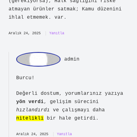
Burcu
Yazı boyunca Işportacılık yasak mı ?
net şekilde ele alınmış, yine de bazı
sorular cevapsız kalıyor. Bu paragrafın
merkezinde net şekilde İşportacılık,
belediyeden izin alındığı sürece
yasaldır . İzinsiz yapılan
işportacılık, Kabahatler Kanunu’na göre
cezalandırılabilir ve ruhsatsız
tezgahlar zabıta tarafından
toplanabilir. İşportacı olmak için
gerekli şartlar: Türkiye Cumhuriyeti