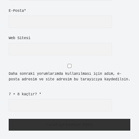
admin
Melda!
Sevgili yorumlarınız sayesinde
yazının dili
sadeleşti
,
anlaşılabilirliği
arttı
ve okuyucuya
daha
net
ulaştı.
Ağustos 4, 2026
Yanıtla
Bir yanıt yazın