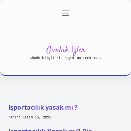
menüyü
Anasayfa
Gizlilik Politikası
aç
Yasal Uyarı
Hakkımızda
Günlük İzler
Küçük bilgilerle hayatına renk kat.
Işportacılık yasak mı ?
Tarih: Kasım 15, 2025