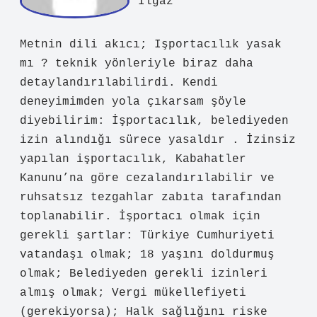
admin
Çelik!
Katılmadığım kısımlar olsa da
görüşlerinize
değer veriyorum
,
teşekkürler.
Aralık 9, 2025
Yanıtla
Ilgaz