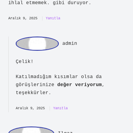
İşportacılık, belediyeden izin alındığı
sürece yasaldır . İzinsiz yapılan
işportacılık, Kabahatler Kanunu’na göre
cezalandırılabilir ve ruhsatsız
tezgahlar zabıta tarafından
toplanabilir. İşportacı olmak için
gerekli şartlar: Türkiye Cumhuriyeti
vatandaşı olmak; 18 yaşını doldurmuş
olmak; Belediyeden gerekli izinleri
almış olmak; Vergi mükellefiyeti
(gerekiyorsa); Halk sağlığını riske
atmayan ürünler satmak; Kamu düzenini
ihlal etmemek. gibi duruyor.
Aralık 9, 2025
Yanıtla