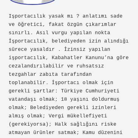
admin
Yasin! Düşüncelerinizin hepsiyle
aynı fikirde değilim, yine de
teşekkür ederim
.
Kasım 19, 2025
Yanıtla
Çelik
Işportacılık yasak mı ? anlatımı sade
ve öğretici, fakat özgün çıkarımlar
sınırlı. Asıl vurgu yapılan nokta