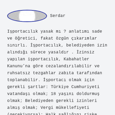
işportacılık, Kabahatler Kanunu’na göre
cezalandırılabilir ve ruhsatsız
tezgahlar zabıta tarafından
toplanabilir. İşportacı olmak için
gerekli şartlar: Türkiye Cumhuriyeti
vatandaşı olmak; 18 yaşını doldurmuş
olmak; Belediyeden gerekli izinleri
almış olmak; Vergi mükellefiyeti
(gerekiyorsa); Halk sağlığını riske
atmayan ürünler satmak; Kamu düzenini
ihlal etmemek. gibi duruyor.
Mart 10, 2026
Yanıtla