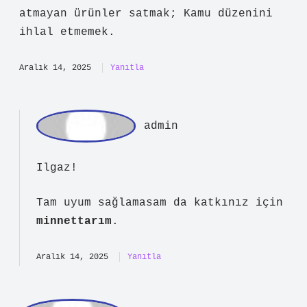
Metnin dili akıcı; Işportacılık yasak
mı ? teknik yönleriyle biraz daha
detaylandırılabilirdi. Kendi
deneyimimden yola çıkarsam şöyle
diyebilirim: İşportacılık, belediyeden
izin alındığı sürece yasaldır . İzinsiz
yapılan işportacılık, Kabahatler
Kanunu’na göre cezalandırılabilir ve
ruhsatsız tezgahlar zabıta tarafından
toplanabilir. İşportacı olmak için
gerekli şartlar: Türkiye Cumhuriyeti
vatandaşı olmak; 18 yaşını doldurmuş
olmak; Belediyeden gerekli izinleri
almış olmak; Vergi mükellefiyeti
(gerekiyorsa); Halk sağlığını riske