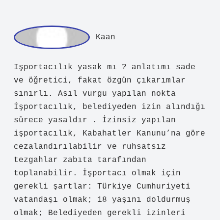
vatandaşı olmak; 18 yaşını doldurmuş
olmak; Belediyeden gerekli izinleri
almış olmak; Vergi mükellefiyeti
(gerekiyorsa); Halk sağlığını riske
atmayan ürünler satmak; Kamu düzenini
ihlal etmemek. var.
Aralık 24, 2025
Yanıtla
admin
Burcu!
Değerli dostum, yorumlarınız yazıya