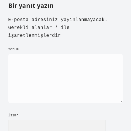
örnek–yorum dengesi her zaman
korunamamış. İşportacılık, belediyeden
izin alındığı sürece yasaldır . İzinsiz
yapılan işportacılık, Kabahatler
Kanunu’na göre cezalandırılabilir ve
ruhsatsız tezgahlar zabıta tarafından
toplanabilir. İşportacı olmak için
gerekli şartlar: Türkiye Cumhuriyeti
vatandaşı olmak; 18 yaşını doldurmuş
olmak; Belediyeden gerekli izinleri
almış olmak; Vergi mükellefiyeti
(gerekiyorsa); Halk sağlığını riske
atmayan ürünler satmak; Kamu düzenini
ihlal etmemek. bu bölümde anlatılanları
iyi özetliyor.
Ağustos 4, 2026
Yanıtla