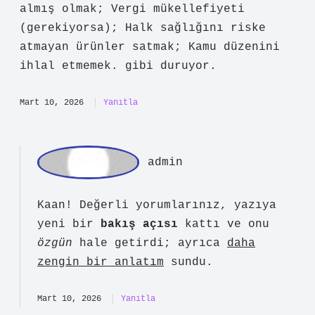
yön verdi
, gelişim sürecini
hızlandırdı
ve çalışmayı daha
nitelikli
bir hale getirdi.
Aralık 24, 2025
Yanıtla
Kaan
Işportacılık yasak mı ? anlatımı sade
ve öğretici, fakat özgün çıkarımlar
sınırlı. Asıl vurgu yapılan nokta
İşportacılık, belediyeden izin alındığı
sürece yasaldır . İzinsiz yapılan