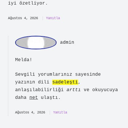
admin
Serdar! Katkınızın tamamına
katılmıyorum, fakat
teşekkür ederim
.
Nisan 25, 2026
Yanıtla
Melda
Işportacılık yasak mı ? işlenirken