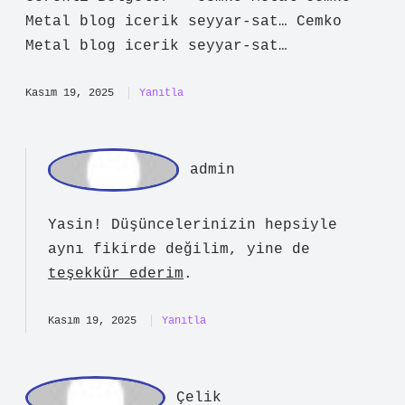
için, belediyeden ruhsat almaları ve
vergi dairesine tabi olmaları
gerekmektedir . Diğer türlü yapılan
satışlar, yasaktır ve tezgahınıza el
konulmasıyla sonuçlanmaktadır.
Türkiyede bazı bölgelerde seyyar satışa
izin verilmemektedir. 13 Haz 2025
Seyyar Satıcı Ruhsatı Nasıl Alınır?
Gerekli Belgeler – Cemko Metal Cemko
Metal blog icerik seyyar-sat… Cemko
Metal blog icerik seyyar-sat…
Kasım 19, 2025
Yanıtla