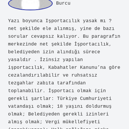
atmayan ürünler satmak; Kamu düzenini
ihlal etmemek.
Aralık 14, 2025
Yanıtla
admin
Ilgaz!
Tam uyum sağlamasam da katkınız için
minnettarım
.
Aralık 14, 2025
Yanıtla