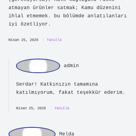
admin
Kaan! Değerli yorumlarınız, yazıya
yeni bir
bakış açısı
kattı ve onu
özgün
hale getirdi; ayrıca
daha
zengin bir anlatım
sundu.
Mart 10, 2026
Yanıtla
Serdar
Işportacılık yasak mı ? anlatımı sade
ve öğretici, fakat özgün çıkarımlar