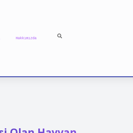
ı
Hakkımızda
si Olan Hayvan