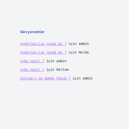
Son yorumlar
Işportacılık yasak mı ?
için
admin
Işportacılık yasak mı ?
için
Melda
Işbu nasil ?
için
admin
Işbu nasil ?
için
Meltem
Istişari ne demek hukuk ?
için
admin