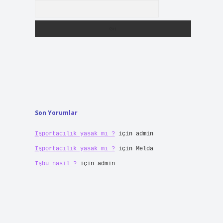
Arama
Son Yorumlar
Işportacılık yasak mı ?
için
admin
Işportacılık yasak mı ?
için
Melda
Işbu nasil ?
için
admin