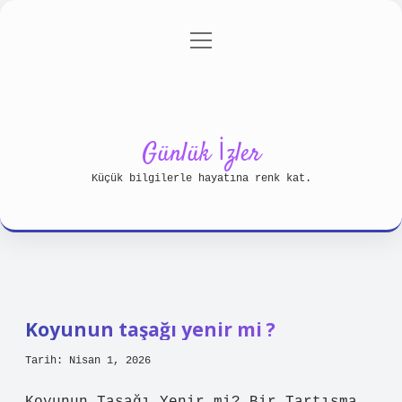
menüyü
Anasayfa
Gizlilik Politikası
aç
Yasal Uyarı
Hakkımızda
Günlük İzler
Küçük bilgilerle hayatına renk kat.
Koyunun taşağı yenir mi ?
Tarih: Nisan 1, 2026