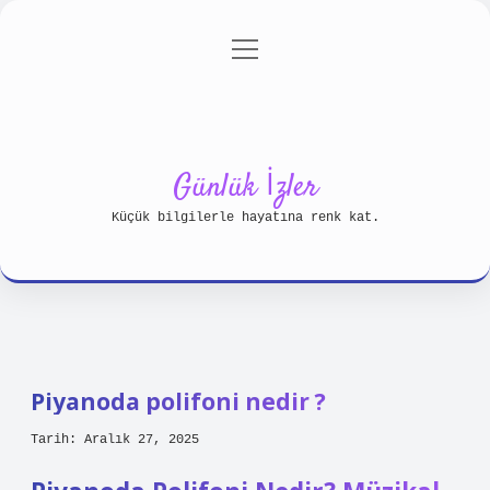
menüyü
Anasayfa
Gizlilik Politikası
aç
Yasal Uyarı
Hakkımızda
Günlük İzler
Küçük bilgilerle hayatına renk kat.
Piyanoda polifoni nedir ?
Tarih: Aralık 27, 2025