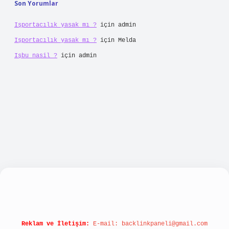
Son Yorumlar
Işportacılık yasak mı ?
için
admin
Işportacılık yasak mı ?
için
Melda
Işbu nasil ?
için
admin
abellacasino
Reklam ve İletişim:
E-mail:
backlinkpaneli@gmail.com