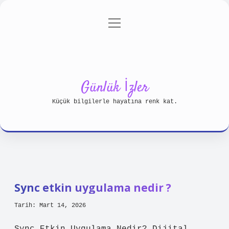
menüyü
Anasayfa
Gizlilik Politikası
aç
Yasal Uyarı
Hakkımızda
Günlük İzler
Küçük bilgilerle hayatına renk kat.
Sync etkin uygulama nedir ?
Tarih: Mart 14, 2026