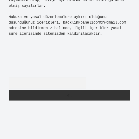
taşımakta olup, siteye üye olarak bu sorumluluğu kabul
etmiş sayılırlar.
Hukuka ve yasal düzenlemelere aykırı olduğunu
düşündüğünüz içerikleri,
backlinkpanelicomtr@gmail.com
adresine bildirmeniz halinde, ilgili içerikler yasal
süre içerisinde sitemizden kaldırılacaktır.
Arama