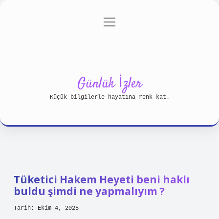
menüyü
Anasayfa
Gizlilik Politikası
aç
Yasal Uyarı
Hakkımızda
Günlük İzler
Küçük bilgilerle hayatına renk kat.
Tüketici Hakem Heyeti beni haklı
buldu şimdi ne yapmalıyım ?
Tarih: Ekim 4, 2025