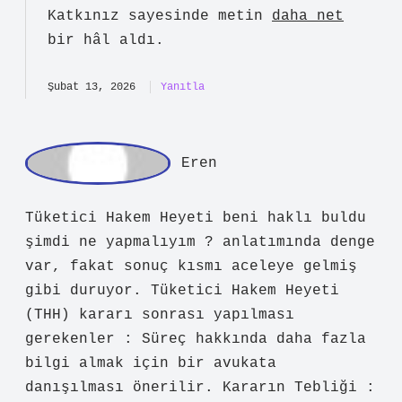
a
dmin
Demirtaş!
Katkınız sayesinde metin
daha net
bir hâl aldı.
Şubat 13, 2026
Yanıtla
E
ren