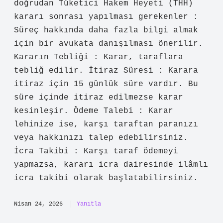
Sevgili katkı veren dostum,
sunduğunuz fikirler yazıya
canlılık
kattı ve anlatımı
zenginleştirdi
.
Nisan 13, 2026
Yanıtla
N
ihat
Metnin sonunda Tüketici Hakem Heyeti
beni haklı buldu şimdi ne yapmalıyım ?
ile ilgili çıkarımlar daha güçlü
vurgulanabilirdi. Metnin bu kısmı
doğrudan Tüketici Hakem Heyeti (THH)