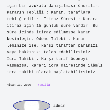
D
ilek
Okuyucuya yön veren bir giriş tercih
edilmiş; Tüketici Hakem Heyeti beni
haklı buldu şimdi ne yapmalıyım ?
bağlamında bu yeterli ama etkileyici
değil. Tüketici Hakem Heyeti (THH)
kararı sonrası yapılması gerekenler :
Süreç hakkında daha fazla bilgi almak
için bir avukata danışılması önerilir.
Kararın Tebliği : Karar, taraflara
tebliğ edilir. İtiraz Süresi : Karara
itiraz için 15 günlük süre vardır. Bu