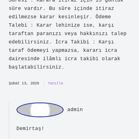
(THH) kararı sonrası yapılması
gerekenler : Süreç hakkında daha fazla
bilgi almak için bir avukata
danışılması önerilir. Kararın Tebliği :
Karar, taraflara tebliğ edilir. İtiraz
Süresi : Karara itiraz için 15 günlük
süre vardır. Bu süre içinde itiraz
edilmezse karar kesinleşir. Ödeme
Talebi : Karar lehinize ise, karşı
taraftan paranızı veya hakkınızı talep
edebilirsiniz. İcra Takibi : Karşı
taraf ödemeyi yapmazsa, kararı icra
dairesinde ilâmlı icra takibi olarak
başlatabilirsiniz.
Şubat 13, 2026
Yanıtla