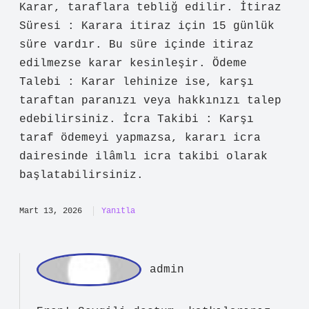
Tüketici Hakem Heyeti beni haklı buldu
şimdi ne yapmalıyım ? anlatımında denge
var, fakat sonuç kısmı aceleye gelmiş
gibi duruyor. Tüketici Hakem Heyeti
(THH) kararı sonrası yapılması
gerekenler : Süreç hakkında daha fazla
bilgi almak için bir avukata
danışılması önerilir. Kararın Tebliği :
Karar, taraflara tebliğ edilir. İtiraz
Süresi : Karara itiraz için 15 günlük
süre vardır. Bu süre içinde itiraz
edilmezse karar kesinleşir. Ödeme
Talebi : Karar lehinize ise, karşı
taraftan paranızı veya hakkınızı talep
edebilirsiniz. İcra Takibi : Karşı
taraf ödemeyi yapmazsa, kararı icra