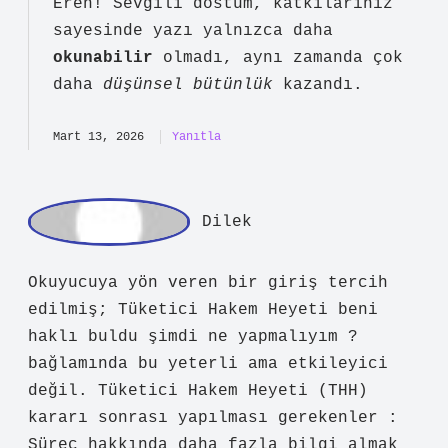
dairesinde ilâmlı icra takibi olarak
başlatabilirsiniz.
Mart 13, 2026
Yanıtla
a
dmin
Eren! Sevgili dostum, katkılarınız
sayesinde yazı yalnızca daha
okunabilir
olmadı, aynı zamanda çok
daha
düşünsel bütünlük
kazandı.
Mart 13, 2026
Yanıtla