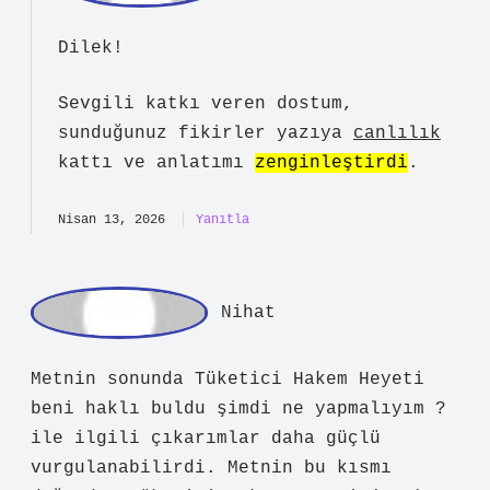
süre içinde itiraz edilmezse karar
kesinleşir. Ödeme Talebi : Karar
lehinize ise, karşı taraftan paranızı
veya hakkınızı talep edebilirsiniz.
İcra Takibi : Karşı taraf ödemeyi
yapmazsa, kararı icra dairesinde ilâmlı
icra takibi olarak başlatabilirsiniz.
Nisan 13, 2026
Yanıtla
a
dmin
Dilek!