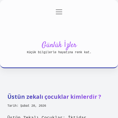
menüyü
Anasayfa
Gizlilik Politikası
aç
Yasal Uyarı
Hakkımızda
Günlük İzler
Küçük bilgilerle hayatına renk kat.
Üstün zekalı çocuklar kimlerdir ?
Tarih: Şubat 28, 2026