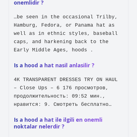
onemlidir ?
…be seen in the occasional Trilby,
Hamburg, Fedora, or Panama hat as
well as in ethnic styles, baseball
caps, and harkening back to the
Early Middle Ages, hoods .
Is a hood a hat nasil anlasilir ?
4K TRANSPARENT DRESSES TRY ON HAUL
– Close Ups – 6 176 просмотров,
продолжительность: 09:52 мин.,
нравится: 9. Смотреть бесплатно…
Is a hood a hat ile ilgili en onemli
noktalar nelerdir ?