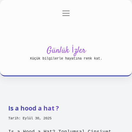
menüyü
Anasayfa
Gizlilik Politikası
aç
Yasal Uyarı
Hakkımızda
Günlük İzler
Küçük bilgilerle hayatına renk kat.
Is a hood a hat ?
Tarih: Eylül 30, 2025