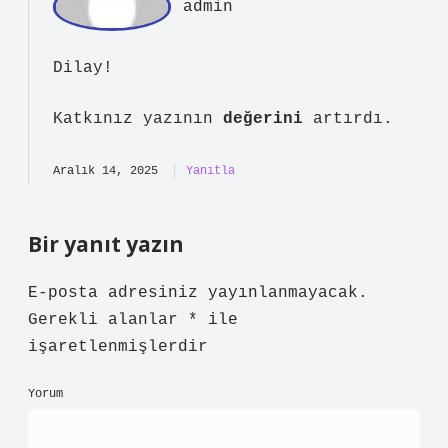
Katılmadığım kısımlar olsa da
görüşlerinize
değer veriyorum
,
teşekkürler.
Aralık 6, 2025
Yanıtla
Di
lay
Osmanlıda Hahambaşı nedir ? ilk
cümlelerde hoş bir özet sunuyor, ama
daha net ifadeler görebilirdik. Benim
gözümde olay biraz şöyle: Osmanlı’da
hahambaşı , Yahudi cemaatinin dini ve