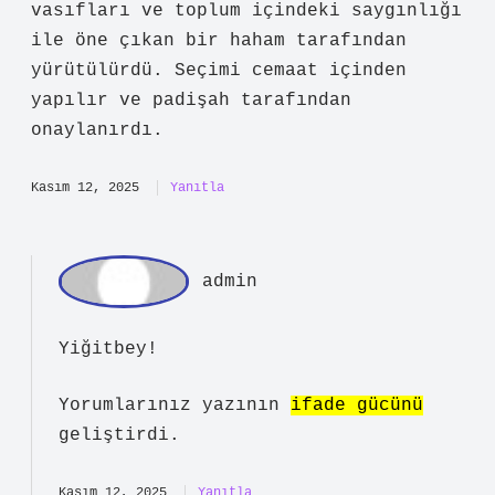
Ekim 31, 2025
Yanıtla
Yi
ğitbey
Osmanlıda Hahambaşı nedir ? üzerine
giriş gayet sade, bazı yerler ise
gereğinden hızlı geçilmiş. Kısa bir
yorum daha eklemek isterim: Hahambaşı,
genellikle dinî bilgisi, liderlik
vasıfları ve toplum içindeki saygınlığı
ile öne çıkan bir haham tarafından
yürütülürdü. Seçimi cemaat içinden
yapılır ve padişah tarafından