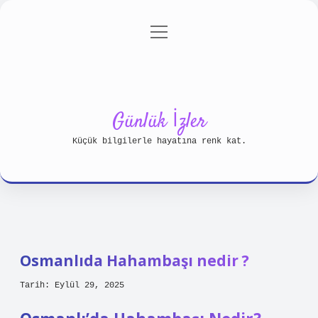
menüyü
Anasayfa
Gizlilik Politikası
aç
Yasal Uyarı
Hakkımızda
Günlük İzler
Küçük bilgilerle hayatına renk kat.
Osmanlıda Hahambaşı nedir ?
Tarih: Eylül 29, 2025