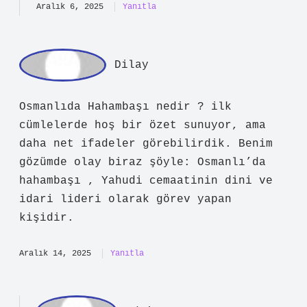
da böyle bakmak mümkün: Hahambaşı,
genellikle dinî bilgisi, liderlik
vasıfları ve toplum içindeki saygınlığı
ile öne çıkan bir haham tarafından
yürütülürdü. Seçimi cemaat içinden
yapılır ve padişah tarafından
onaylanırdı.
Aralık 6, 2025
Yanıtla
ad
min
Cihat!