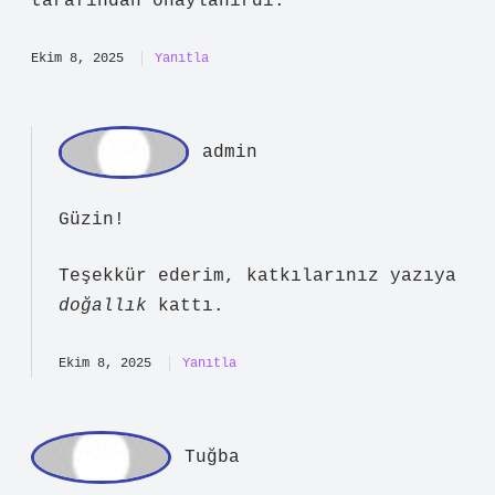
olmuştu: Hahambaşı, genellikle dinî
bilgisi, liderlik vasıfları ve toplum
içindeki saygınlığı ile öne çıkan bir
haham tarafından yürütülürdü. Seçimi
cemaat içinden yapılır ve padişah
tarafından onaylanırdı.
Ekim 8, 2025
Yanıtla
ad
min
Güzin!
Teşekkür ederim, katkılarınız yazıya