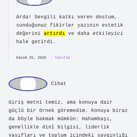
Ar
da
Osmanlıda Hahambaşı nedir ? ilk
cümlelerde hoş bir özet sunuyor, ama
daha net ifadeler görebilirdik. Bir iki
örnek düşününce aklıma şu geliyor:
Osmanlı’da hahambaşı , Yahudi
cemaatinin dini ve idari lideri olarak
görev yapan kişidir.
Kasım 25, 2025
Yanıtla
ad