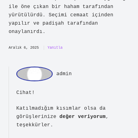
min
Arda! Sevgili katkı veren dostum,
sunduğunuz fikirler yazının estetik
değerini
artırdı
ve daha
etkileyici
hale getirdi.
Kasım 25, 2025
Yanıtla
Ci
hat
Giriş metni temiz, ama konuya dair
güçlü bir örnek göremedim. Konuya biraz