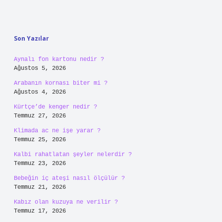
E-Posta*
Web Sitesi
Daha sonraki yorumlarımda kullanılması için adım, e-
posta adresim ve site adresim bu tarayıcıya kaydedilsin.
10 - 4 kaçtır?
*