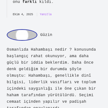
Hazal! Saygıdeğer dostum, sunduğunuz
görüşler yazıya
özgünlük
kattı ve
onu
farklı
kıldı.
Ekim 4, 2025
Yanıtla
Gü
zin
Osmanlıda Hahambaşı nedir ? konusunda
başlangıç rahat okunuyor, ama daha
güçlü bir iddia beklerdim. Daha önce
denk geldiğim bir durumda şöyle