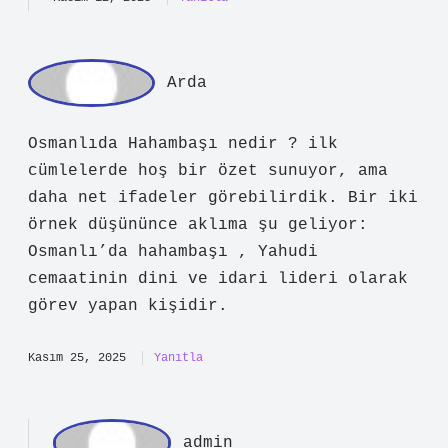
onaylanırdı.
Kasım 12, 2025
Yanıtla
ad
min
Yiğitbey!
Yorumlarınız yazının
ifade gücünü
geliştirdi.
Kasım 12, 2025
Yanıtla