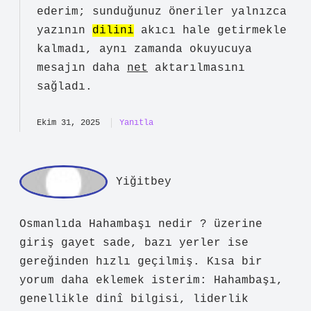
Ekim 31, 2025
Yanıtla
ad
min
Tuğba!
Kıymetli yorumlarınız için teşekkür
ederim; sunduğunuz öneriler yalnızca
yazının
dilini
akıcı hale getirmekle
kalmadı, aynı zamanda okuyucuya
mesajın daha
net
aktarılmasını
sağladı.