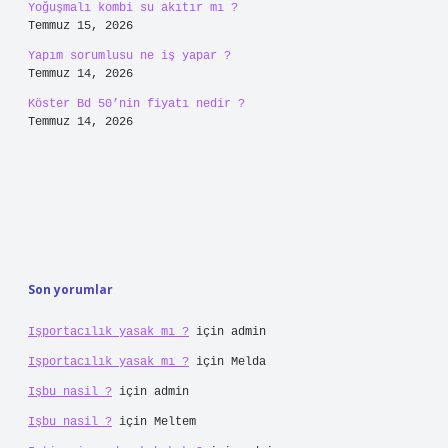
https://soomaliforum.com
https://cumu.com.tr
https://coro.com.tr
Sitemap
Sidebar
Son Yazılar
Aynalı fon kartonu nedir ?
Ağustos 5, 2026
Arabanın kornası biter mi ?
Ağustos 4, 2026
Kürtçe’de kenger nedir ?